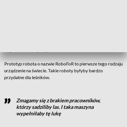
innowacja, która polega na tym, iż jest to
samobieżny pojazd, który sadzi lasy
– powiedziała dr Julia Gościańska-Łowińska, dyrektor
Centrum Technologii Rolniczej i Spożywczej z Łukasiewicz -
Poznańskiego Instytutu Technologicznego, który
współuczestniczył w pracach.
Prototyp robota o nazwie RoboFoR to pierwsze tego rodzaju
urządzenie na świecie. Takie roboty byłyby bardzo
przydatne dla leśników.
Zmagamy się z brakiem pracowników,
którzy sadziliby las. I taka maszyna
wypełniłaby tę lukę