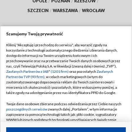
OPOLE
/
POZNAŃ
/
RZESZÓW
/
SZCZECIN
/
WARSZAWA
/
WROCŁAW
Szanujemy Twoją prywatność
Dołącz do nas:
Kliknij "Akceptuję i przechodzę do serwisu", aby wyrazić zgody na
korzystanie z technologii automatycznego śledzenia i zbierania danych,
TVP
dostęp do informacji na Twoim urządzeniu końcowym i ich
Abonament TVP
przechowywanie oraz na przetwarzanie Twoich danych osobowych przez
Regulamin TVP
nas, czyli Telewizję Polską S.A. w likwidacji (zwaną dalej również „TVP”),
Emisja w TVP
Polityka prywatności
Zaufanych Partnerów z IAB* (1201 firm)
oraz pozostałych
Zaufanych
Partnerów TVP (93 firm)
, w celach marketingowych (w tym do
Centrum informacji TVP
Moje zgody
zautomatyzowanego dopasowania reklam do Twoich zainteresowań i
mierzenia ich skuteczności) i pozostałych, które wskazujemy poniżej, a
Naziemna Telewizja Cyfrowa
Pomoc
także zgody na udostępnianie przez nas identyfikatora PPID do Google.
Sklep TVP
Biuro reklamy
Twoje dane osobowe zbierane podczas odwiedzania przez Ciebie naszych
Rada Programowa
Kontakt
poszczególnych serwisów
zwanych dalej „Portalem”, w tym informacje
zapisywane za pomocą technologii takich jak: pliki cookie, sygnalizatory
System NOS
WWW lub innych podobnych technologii umożliwiających świadczenie
dopasowanych i bezpiecznych usług, personalizację treści oraz reklam,
Informacje o nadawcy
Kanały
udostępnianie funkcji mediów społecznościowych oraz analizowanie