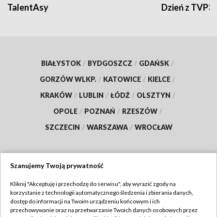
TalentAsy
Dzień z TVP3
BIAŁYSTOK
/
BYDGOSZCZ
/
GDAŃSK
/
GORZÓW WLKP.
/
KATOWICE
/
KIELCE
/
KRAKÓW
/
LUBLIN
/
ŁÓDŹ
/
OLSZTYN
/
OPOLE
/
POZNAŃ
/
RZESZÓW
/
SZCZECIN
/
WARSZAWA
/
WROCŁAW
Szanujemy Twoją prywatność
Dołącz do nas:
Kliknij "Akceptuję i przechodzę do serwisu", aby wyrazić zgody na
korzystanie z technologii automatycznego śledzenia i zbierania danych,
TVP
dostęp do informacji na Twoim urządzeniu końcowym i ich
Abonament TVP
przechowywanie oraz na przetwarzanie Twoich danych osobowych przez
Regulamin TVP