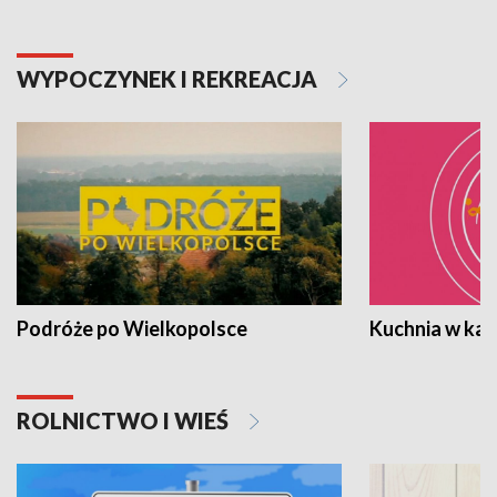
WYPOCZYNEK I REKREACJA
Podróże po Wielkopolsce
Kuchnia w ka
ROLNICTWO I WIEŚ