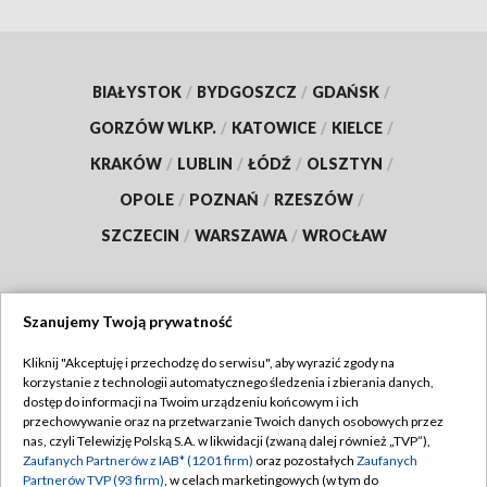
BIAŁYSTOK
/
BYDGOSZCZ
/
GDAŃSK
/
GORZÓW WLKP.
/
KATOWICE
/
KIELCE
/
KRAKÓW
/
LUBLIN
/
ŁÓDŹ
/
OLSZTYN
/
OPOLE
/
POZNAŃ
/
RZESZÓW
/
SZCZECIN
/
WARSZAWA
/
WROCŁAW
Szanujemy Twoją prywatność
Dołącz do nas:
Kliknij "Akceptuję i przechodzę do serwisu", aby wyrazić zgody na
korzystanie z technologii automatycznego śledzenia i zbierania danych,
TVP
dostęp do informacji na Twoim urządzeniu końcowym i ich
Abonament TVP
przechowywanie oraz na przetwarzanie Twoich danych osobowych przez
Regulamin TVP
nas, czyli Telewizję Polską S.A. w likwidacji (zwaną dalej również „TVP”),
Emisja w TVP
Zaufanych Partnerów z IAB* (1201 firm)
oraz pozostałych
Zaufanych
Polityka prywatności
Partnerów TVP (93 firm)
, w celach marketingowych (w tym do