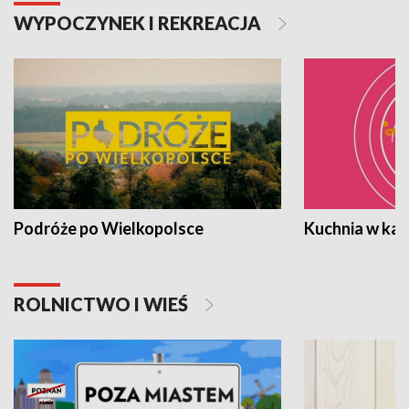
WYPOCZYNEK I REKREACJA
Podróże po Wielkopolsce
Kuchnia w ka
ROLNICTWO I WIEŚ