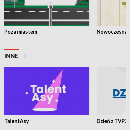
Poza miastem
Nowoczesna 
INNE
TalentAsy
Dzień z TVP3