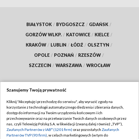
BIAŁYSTOK
/
BYDGOSZCZ
/
GDAŃSK
/
GORZÓW WLKP.
/
KATOWICE
/
KIELCE
/
KRAKÓW
/
LUBLIN
/
ŁÓDŹ
/
OLSZTYN
/
OPOLE
/
POZNAŃ
/
RZESZÓW
/
SZCZECIN
/
WARSZAWA
/
WROCŁAW
Szanujemy Twoją prywatność
Dołącz do nas:
Kliknij "Akceptuję i przechodzę do serwisu", aby wyrazić zgody na
korzystanie z technologii automatycznego śledzenia i zbierania danych,
TVP
dostęp do informacji na Twoim urządzeniu końcowym i ich
Abonament TVP
przechowywanie oraz na przetwarzanie Twoich danych osobowych przez
Regulamin TVP
nas, czyli Telewizję Polską S.A. w likwidacji (zwaną dalej również „TVP”),
Emisja w TVP
Zaufanych Partnerów z IAB* (1201 firm)
oraz pozostałych
Zaufanych
Polityka prywatności
Partnerów TVP (93 firm)
, w celach marketingowych (w tym do
Centrum informacji TVP