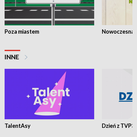
Poza miastem
Nowoczesna 
INNE
TalentAsy
Dzień z TVP3