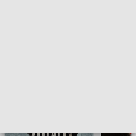
Flesz Targowy
rAZem zmieni
HISTORIA