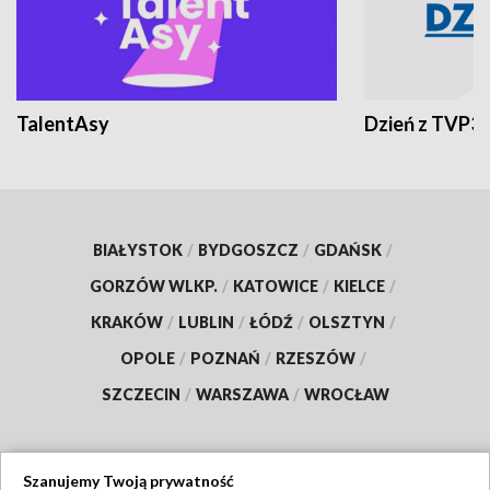
TalentAsy
Dzień z TVP3
BIAŁYSTOK
/
BYDGOSZCZ
/
GDAŃSK
/
GORZÓW WLKP.
/
KATOWICE
/
KIELCE
/
KRAKÓW
/
LUBLIN
/
ŁÓDŹ
/
OLSZTYN
/
OPOLE
/
POZNAŃ
/
RZESZÓW
/
SZCZECIN
/
WARSZAWA
/
WROCŁAW
Szanujemy Twoją prywatność