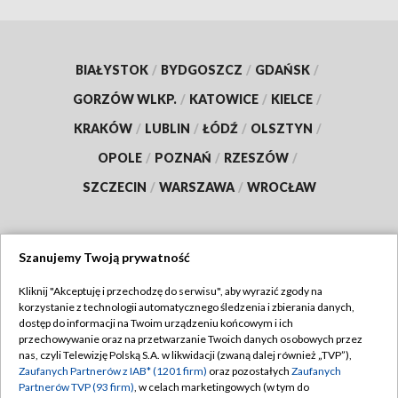
BIAŁYSTOK
/
BYDGOSZCZ
/
GDAŃSK
/
GORZÓW WLKP.
/
KATOWICE
/
KIELCE
/
KRAKÓW
/
LUBLIN
/
ŁÓDŹ
/
OLSZTYN
/
OPOLE
/
POZNAŃ
/
RZESZÓW
/
SZCZECIN
/
WARSZAWA
/
WROCŁAW
Szanujemy Twoją prywatność
Dołącz do nas:
Kliknij "Akceptuję i przechodzę do serwisu", aby wyrazić zgody na
korzystanie z technologii automatycznego śledzenia i zbierania danych,
TVP
dostęp do informacji na Twoim urządzeniu końcowym i ich
Abonament TVP
przechowywanie oraz na przetwarzanie Twoich danych osobowych przez
Regulamin TVP
nas, czyli Telewizję Polską S.A. w likwidacji (zwaną dalej również „TVP”),
Emisja w TVP
Zaufanych Partnerów z IAB* (1201 firm)
oraz pozostałych
Zaufanych
Polityka prywatności
Partnerów TVP (93 firm)
, w celach marketingowych (w tym do
Centrum informacji TVP