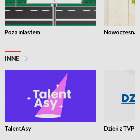
Poza miastem
Nowoczesna 
INNE
TalentAsy
Dzień z TVP3