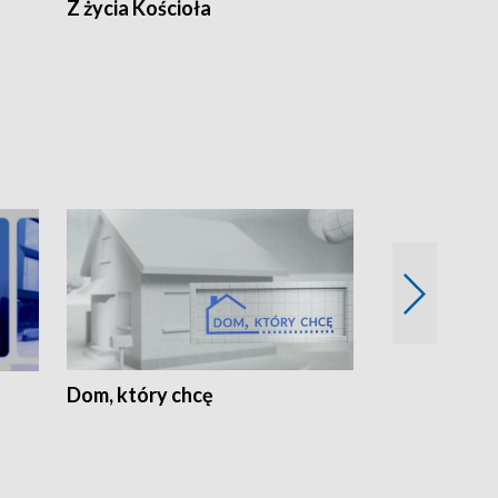
Z życia Kościoła
Jak rozmawia
Dom, który chcę
Biznes Wielk