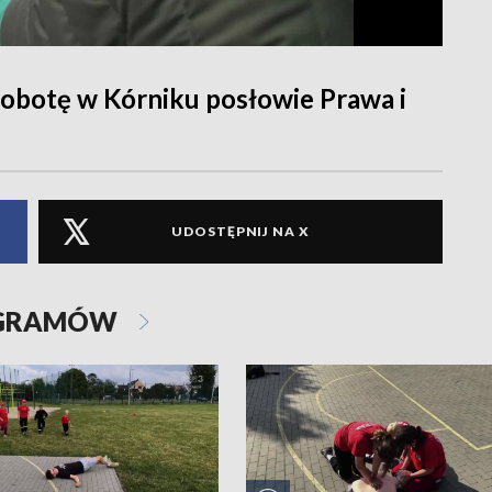
obotę w Kórniku posłowie Prawa i
UDOSTĘPNIJ NA X
OGRAMÓW