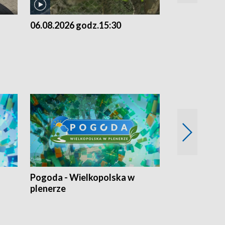
06.08.2026 godz.15:30
05.08.2026 g
Pogoda - Wielkopolska w
Eko prognoza
plenerze