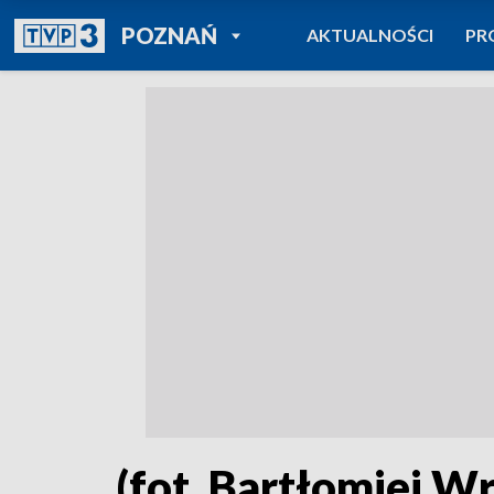
POWRÓT DO
POZNAŃ
AKTUALNOŚCI
PR
TVP REGIONY
(fot. Bartłomiej W