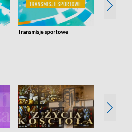
Transmisje sportowe
Reportaże s