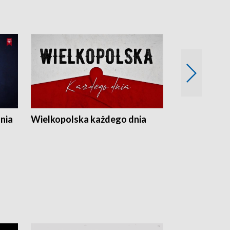
nia
Wielkopolska każdego dnia
Rozmowy z m