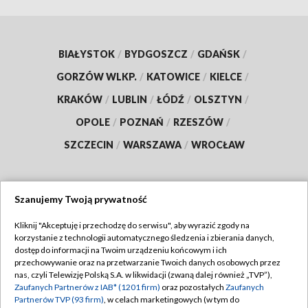
BIAŁYSTOK
/
BYDGOSZCZ
/
GDAŃSK
/
GORZÓW WLKP.
/
KATOWICE
/
KIELCE
/
KRAKÓW
/
LUBLIN
/
ŁÓDŹ
/
OLSZTYN
/
OPOLE
/
POZNAŃ
/
RZESZÓW
/
SZCZECIN
/
WARSZAWA
/
WROCŁAW
Szanujemy Twoją prywatność
Dołącz do nas:
Kliknij "Akceptuję i przechodzę do serwisu", aby wyrazić zgody na
korzystanie z technologii automatycznego śledzenia i zbierania danych,
TVP
dostęp do informacji na Twoim urządzeniu końcowym i ich
Abonament TVP
przechowywanie oraz na przetwarzanie Twoich danych osobowych przez
Regulamin TVP
nas, czyli Telewizję Polską S.A. w likwidacji (zwaną dalej również „TVP”),
Emisja w TVP
Zaufanych Partnerów z IAB* (1201 firm)
oraz pozostałych
Zaufanych
Polityka prywatności
Partnerów TVP (93 firm)
, w celach marketingowych (w tym do
Centrum informacji TVP