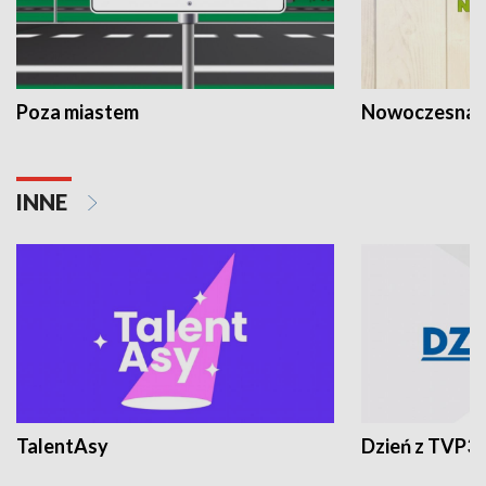
Poza miastem
Nowoczesna 
INNE
TalentAsy
Dzień z TVP3