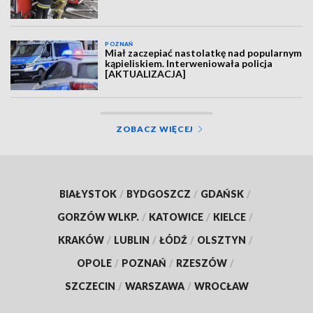
POZNAŃ
Miał zaczepiać nastolatkę nad popularnym
kąpieliskiem. Interweniowała policja
[AKTUALIZACJA]
ZOBACZ WIĘCEJ
BIAŁYSTOK
/
BYDGOSZCZ
/
GDAŃSK
/
GORZÓW WLKP.
/
KATOWICE
/
KIELCE
/
KRAKÓW
/
LUBLIN
/
ŁÓDŹ
/
OLSZTYN
/
OPOLE
/
POZNAŃ
/
RZESZÓW
/
SZCZECIN
/
WARSZAWA
/
WROCŁAW