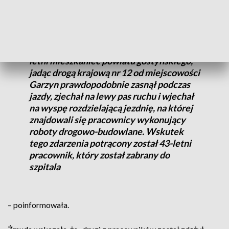
Ze wstępnych ustaleń policjantów
wynika, że kierujący renault master 20-
letni mieszkaniec powiatu gostyńskiego,
jadąc drogą krajową nr 12 od miejscowości
Garzyn prawdopodobnie zasnął podczas
jazdy, zjechał na lewy pas ruchu i wjechał
na wyspę rozdzielającą jezdnię, na której
znajdowali się pracownicy wykonujący
roboty drogowo-budowlane. Wskutek
tego zdarzenia potrącony został 43-letni
pracownik, który został zabrany do
szpitala
– poinformowała.