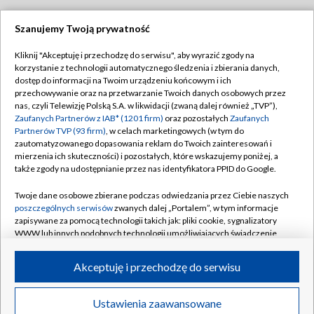
Szanujemy Twoją prywatność
Dołącz do nas:
Kliknij "Akceptuję i przechodzę do serwisu", aby wyrazić zgody na
korzystanie z technologii automatycznego śledzenia i zbierania danych,
TVP
dostęp do informacji na Twoim urządzeniu końcowym i ich
Abonament TVP
przechowywanie oraz na przetwarzanie Twoich danych osobowych przez
Regulamin TVP
nas, czyli Telewizję Polską S.A. w likwidacji (zwaną dalej również „TVP”),
Emisja w TVP
Polityka prywatności
Zaufanych Partnerów z IAB* (1201 firm)
oraz pozostałych
Zaufanych
Partnerów TVP (93 firm)
, w celach marketingowych (w tym do
Centrum informacji TVP
Moje zgody
zautomatyzowanego dopasowania reklam do Twoich zainteresowań i
mierzenia ich skuteczności) i pozostałych, które wskazujemy poniżej, a
Naziemna Telewizja Cyfrowa
Pomoc
także zgody na udostępnianie przez nas identyfikatora PPID do Google.
Sklep TVP
Biuro reklamy
Twoje dane osobowe zbierane podczas odwiedzania przez Ciebie naszych
Rada Programowa
Kontakt
poszczególnych serwisów
zwanych dalej „Portalem”, w tym informacje
zapisywane za pomocą technologii takich jak: pliki cookie, sygnalizatory
System NOS
WWW lub innych podobnych technologii umożliwiających świadczenie
dopasowanych i bezpiecznych usług, personalizację treści oraz reklam,
Informacje o nadawcy
Kanały
udostępnianie funkcji mediów społecznościowych oraz analizowanie
Akceptuję i przechodzę do serwisu
ruchu w Internecie.
Program dla prasy
©2026 Telewizja Polska S.A. w likwidacji
Biuro Reklamy
Twoje dane osobowe zbierane podczas odwiedzania przez Ciebie
Ustawienia zaawansowane
poszczególnych serwisów
na Portalu, takie jak adresy IP, identyfikatory