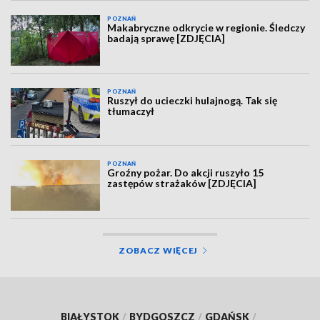
POZNAŃ
Makabryczne odkrycie w regionie. Śledczy
badają sprawę [ZDJĘCIA]
POZNAŃ
Ruszył do ucieczki hulajnogą. Tak się
tłumaczył
POZNAŃ
Groźny pożar. Do akcji ruszyło 15
zastępów strażaków [ZDJĘCIA]
ZOBACZ WIĘCEJ
BIAŁYSTOK
/
BYDGOSZCZ
/
GDAŃSK
/