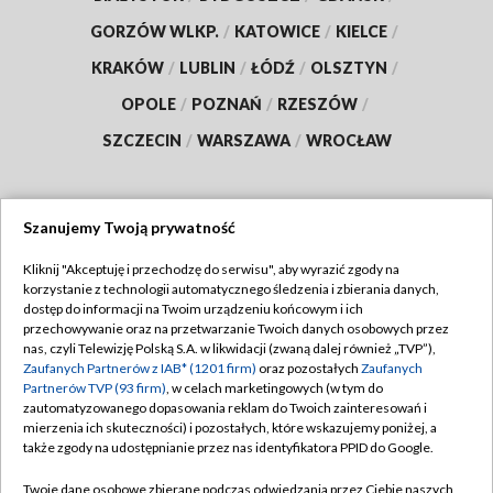
GORZÓW WLKP.
/
KATOWICE
/
KIELCE
/
KRAKÓW
/
LUBLIN
/
ŁÓDŹ
/
OLSZTYN
/
OPOLE
/
POZNAŃ
/
RZESZÓW
/
SZCZECIN
/
WARSZAWA
/
WROCŁAW
Szanujemy Twoją prywatność
Dołącz do nas:
Kliknij "Akceptuję i przechodzę do serwisu", aby wyrazić zgody na
korzystanie z technologii automatycznego śledzenia i zbierania danych,
TVP
dostęp do informacji na Twoim urządzeniu końcowym i ich
Abonament TVP
przechowywanie oraz na przetwarzanie Twoich danych osobowych przez
Regulamin TVP
nas, czyli Telewizję Polską S.A. w likwidacji (zwaną dalej również „TVP”),
Emisja w TVP
Polityka prywatności
Zaufanych Partnerów z IAB* (1201 firm)
oraz pozostałych
Zaufanych
Partnerów TVP (93 firm)
, w celach marketingowych (w tym do
Centrum informacji TVP
Moje zgody
zautomatyzowanego dopasowania reklam do Twoich zainteresowań i
mierzenia ich skuteczności) i pozostałych, które wskazujemy poniżej, a
Naziemna Telewizja Cyfrowa
Pomoc
także zgody na udostępnianie przez nas identyfikatora PPID do Google.
Sklep TVP
Biuro reklamy
Twoje dane osobowe zbierane podczas odwiedzania przez Ciebie naszych