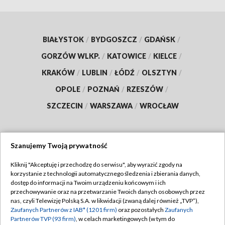
BIAŁYSTOK
/
BYDGOSZCZ
/
GDAŃSK
/
GORZÓW WLKP.
/
KATOWICE
/
KIELCE
/
KRAKÓW
/
LUBLIN
/
ŁÓDŹ
/
OLSZTYN
/
OPOLE
/
POZNAŃ
/
RZESZÓW
/
SZCZECIN
/
WARSZAWA
/
WROCŁAW
Szanujemy Twoją prywatność
Dołącz do nas:
Kliknij "Akceptuję i przechodzę do serwisu", aby wyrazić zgody na
korzystanie z technologii automatycznego śledzenia i zbierania danych,
TVP
dostęp do informacji na Twoim urządzeniu końcowym i ich
Abonament TVP
przechowywanie oraz na przetwarzanie Twoich danych osobowych przez
Regulamin TVP
nas, czyli Telewizję Polską S.A. w likwidacji (zwaną dalej również „TVP”),
Emisja w TVP
Zaufanych Partnerów z IAB* (1201 firm)
oraz pozostałych
Zaufanych
Polityka prywatności
Partnerów TVP (93 firm)
, w celach marketingowych (w tym do
Centrum informacji TVP