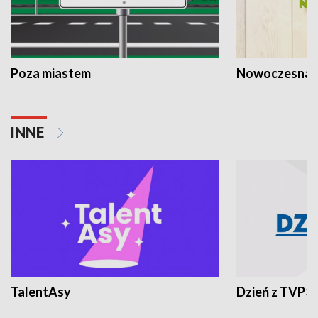
Poza miastem
Nowoczesna 
INNE
TalentAsy
Dzień z TVP3