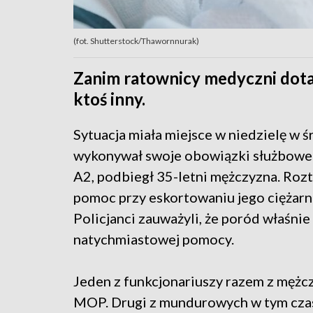
(fot. Shutterstock/Thawornnurak)
Zanim ratownicy medyczni dota
ktoś inny.
Sytuacja miała miejsce w niedzielę w śr
wykonywał swoje obowiązki służbowe 
A2, podbiegł 35-letni mężczyzna. Roz
pomoc przy eskortowaniu jego ciężarnej
Policjanci zauważyli, że poród właśnie
natychmiastowej pomocy.
Jeden z funkcjonariuszy razem z mężc
MOP. Drugi z mundurowych w tym czas