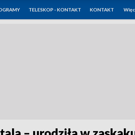
OGRAMY
TELESKOP - KONTAKT
KONTAKT
Więc
itala – urodziła w zaska