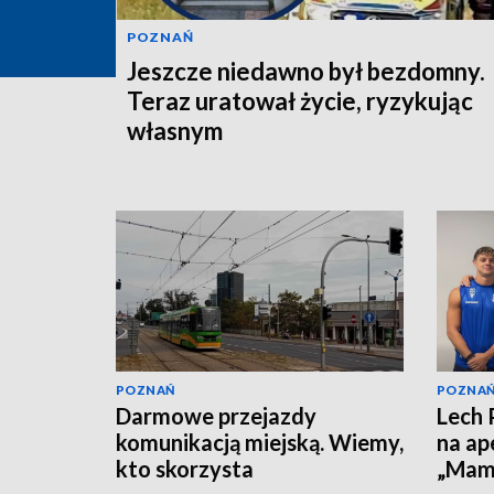
POZNAŃ
Jeszcze niedawno był bezdomny.
Teraz uratował życie, ryzykując
własnym
POZNAŃ
POZNA
Darmowe przejazdy
Lech 
komunikacją miejską. Wiemy,
na ap
kto skorzysta
„Mamy