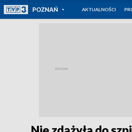
POWRÓT DO
POZNAŃ
AKTUALNOŚCI
PR
TVP REGIONY
Nie zdążyła do szp