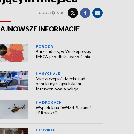
UDOSTĘPNIJ:
AJNOWSZE INFORMACJE
POGODA
Burze uderzą w Wielkopolskę.
IMGW przedłuża ostrzeżenia
NA SYGNALE
Miał zaczepiać dziecko nad
popularnym kąpieliskiem.
Interweniowała policja
NA DROGACH
Wypadek na DW434. Są ranni,
LPR w akcji
HISTORIA