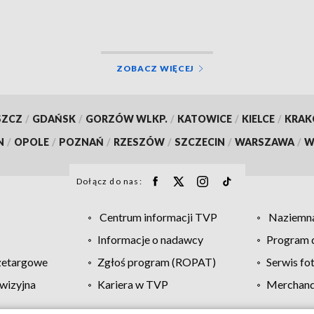
ywanie”
ZOBACZ WIĘCEJ
SZCZ
/
GDAŃSK
/
GORZÓW WLKP.
/
KATOWICE
/
KIELCE
/
KRA
N
/
OPOLE
/
POZNAŃ
/
RZESZÓW
/
SZCZECIN
/
WARSZAWA
/
W
Dołącz do nas:
Centrum informacji TVP
Naziemna
Informacje o nadawcy
Program d
zetargowe
Zgłoś program (ROPAT)
Serwis fo
wizyjna
Kariera w TVP
Merchandi