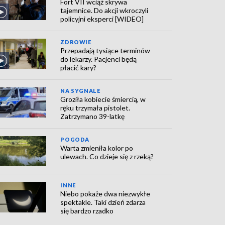
Fort VII wciąż skrywa
tajemnice. Do akcji wkroczyli
policyjni eksperci [WIDEO]
ZDROWIE
Przepadają tysiące terminów
do lekarzy. Pacjenci będą
płacić kary?
NA SYGNALE
Groziła kobiecie śmiercią, w
ręku trzymała pistolet.
Zatrzymano 39-latkę
POGODA
Warta zmieniła kolor po
ulewach. Co dzieje się z rzeką?
INNE
Niebo pokaże dwa niezwykłe
spektakle. Taki dzień zdarza
się bardzo rzadko