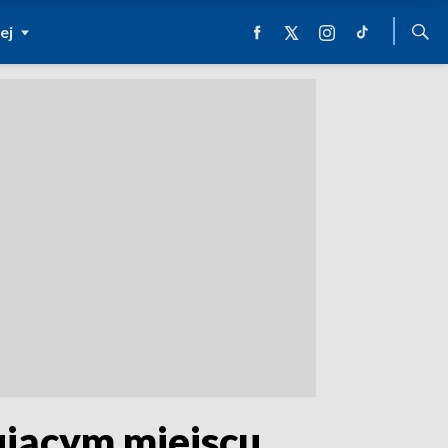
ej
kującym miejscu