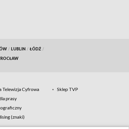
[WIDEO]
KÓW
/
LUBLIN
/
ŁÓDŹ
/
ROCŁAW
 Telewizja Cyfrowa
Sklep TVP
la prasy
tograficzny
sing (znaki)