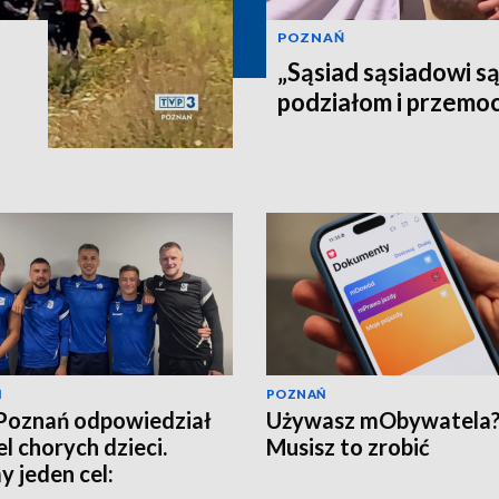
POZNAŃ
„Sąsiad sąsiadowi s
podziałom i przemo
Ń
POZNAŃ
Poznań odpowiedział
Używasz mObywatela
el chorych dzieci.
Musisz to zrobić
 jeden cel: