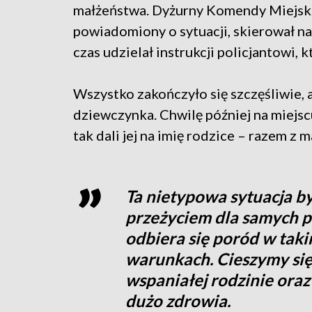
małżeństwa. Dyżurny Komendy Miejskiej
powiadomiony o sytuacji, skierował n
czas udzielał instrukcji policjantowi,
Wszystko zakończyło się szczęśliwie, a
dziewczynka. Chwilę później na miejscu
tak dali jej na imię rodzice – razem z m
Ta nietypowa sytuacja b
przeżyciem dla samych p
odbiera się poród w taki
warunkach. Cieszymy się
wspaniałej rodzinie oraz 
dużo zdrowia.