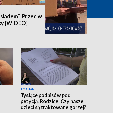
ąsiadem”. Przeciw
cy [WIDEO]
POZNAŃ
?
Tysiące podpisów pod
petycją. Rodzice: Czy nasze
dzieci są traktowane gorzej?