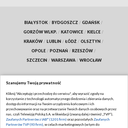
BIAŁYSTOK
/
BYDGOSZCZ
/
GDAŃSK
/
GORZÓW WLKP.
/
KATOWICE
/
KIELCE
/
KRAKÓW
/
LUBLIN
/
ŁÓDŹ
/
OLSZTYN
/
OPOLE
/
POZNAŃ
/
RZESZÓW
/
SZCZECIN
/
WARSZAWA
/
WROCŁAW
Szanujemy Twoją prywatność
Dołącz do nas:
Kliknij "Akceptuję i przechodzę do serwisu", aby wyrazić zgody na
korzystanie z technologii automatycznego śledzenia i zbierania danych,
TVP
dostęp do informacji na Twoim urządzeniu końcowym i ich
Abonament TVP
przechowywanie oraz na przetwarzanie Twoich danych osobowych przez
Regulamin TVP
nas, czyli Telewizję Polską S.A. w likwidacji (zwaną dalej również „TVP”),
Emisja w TVP
Zaufanych Partnerów z IAB* (1201 firm)
oraz pozostałych
Zaufanych
Polityka prywatności
Partnerów TVP (93 firm)
, w celach marketingowych (w tym do
Centrum informacji TVP