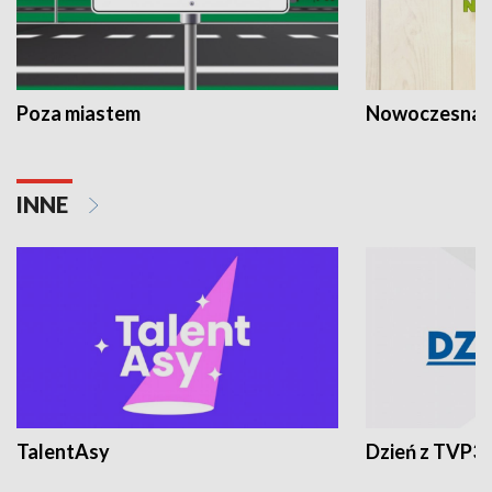
Poza miastem
Nowoczesna 
INNE
TalentAsy
Dzień z TVP3