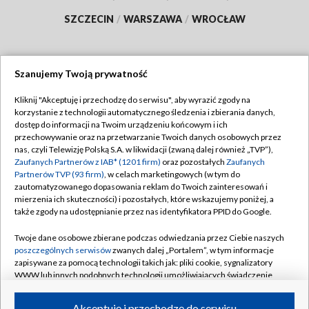
SZCZECIN
/
WARSZAWA
/
WROCŁAW
Szanujemy Twoją prywatność
Dołącz do nas:
Kliknij "Akceptuję i przechodzę do serwisu", aby wyrazić zgody na
korzystanie z technologii automatycznego śledzenia i zbierania danych,
TVP
dostęp do informacji na Twoim urządzeniu końcowym i ich
Abonament TVP
przechowywanie oraz na przetwarzanie Twoich danych osobowych przez
Regulamin TVP
nas, czyli Telewizję Polską S.A. w likwidacji (zwaną dalej również „TVP”),
Emisja w TVP
Polityka prywatności
Zaufanych Partnerów z IAB* (1201 firm)
oraz pozostałych
Zaufanych
Partnerów TVP (93 firm)
, w celach marketingowych (w tym do
Centrum informacji TVP
Moje zgody
zautomatyzowanego dopasowania reklam do Twoich zainteresowań i
mierzenia ich skuteczności) i pozostałych, które wskazujemy poniżej, a
Naziemna Telewizja Cyfrowa
Pomoc
także zgody na udostępnianie przez nas identyfikatora PPID do Google.
Sklep TVP
Biuro reklamy
Twoje dane osobowe zbierane podczas odwiedzania przez Ciebie naszych
Rada Programowa
Kontakt
poszczególnych serwisów
zwanych dalej „Portalem”, w tym informacje
zapisywane za pomocą technologii takich jak: pliki cookie, sygnalizatory
System NOS
WWW lub innych podobnych technologii umożliwiających świadczenie
dopasowanych i bezpiecznych usług, personalizację treści oraz reklam,
Informacje o nadawcy
Kanały
udostępnianie funkcji mediów społecznościowych oraz analizowanie
Akceptuję i przechodzę do serwisu