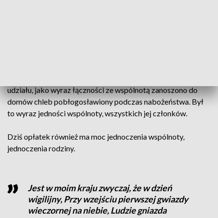
ofiarny. Nie do końca jest pewne, kiedy ten cieniutki biały
chleb pojawił się na polskich stołach. Wiadomo, że wzmianki
o nim można znaleźć już w XVIII wieku. Ale tradycja dzielenia
się (łamania) chlebem jest o wiele wcześniejsza – sięga
początków chrześcijaństwa. Chrześcijanie spotykali się
wówczas na wspólnej modlitwie i łamaniu chleba, czyli na
eucharystii. A tym, którzy nie mogli osobiście wziąć w niej
udziału, jako wyraz łączności ze wspólnotą zanoszono do
domów chleb pobłogosławiony podczas nabożeństwa. Był
to wyraz jedności wspólnoty, wszystkich jej członków.
Dziś opłatek również ma moc jednoczenia wspólnoty,
jednoczenia rodziny.
Jest w moim kraju zwyczaj, że w dzień
wigilijny, Przy wzejściu pierwszej gwiazdy
wieczornej na niebie, Ludzie gniazda