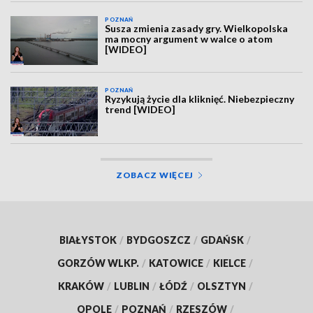
POZNAŃ
Susza zmienia zasady gry. Wielkopolska
ma mocny argument w walce o atom
[WIDEO]
POZNAŃ
Ryzykują życie dla kliknięć. Niebezpieczny
trend [WIDEO]
ZOBACZ WIĘCEJ
BIAŁYSTOK
/
BYDGOSZCZ
/
GDAŃSK
/
GORZÓW WLKP.
/
KATOWICE
/
KIELCE
/
KRAKÓW
/
LUBLIN
/
ŁÓDŹ
/
OLSZTYN
/
OPOLE
/
POZNAŃ
/
RZESZÓW
/