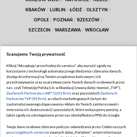
KRAKÓW
/
LUBLIN
/
ŁÓDŹ
/
OLSZTYN
/
OPOLE
/
POZNAŃ
/
RZESZÓW
/
SZCZECIN
/
WARSZAWA
/
WROCŁAW
Szanujemy Twoją prywatność
Dołącz do nas:
Kliknij "Akceptuję i przechodzę do serwisu", aby wyrazić zgody na
korzystanie z technologii automatycznego śledzenia i zbierania danych,
TVP
dostęp do informacji na Twoim urządzeniu końcowym i ich
Abonament TVP
przechowywanie oraz na przetwarzanie Twoich danych osobowych przez
Regulamin TVP
nas, czyli Telewizję Polską S.A. w likwidacji (zwaną dalej również „TVP”),
Emisja w TVP
Polityka prywatności
Zaufanych Partnerów z IAB* (1201 firm)
oraz pozostałych
Zaufanych
Partnerów TVP (93 firm)
, w celach marketingowych (w tym do
Centrum informacji TVP
Moje zgody
zautomatyzowanego dopasowania reklam do Twoich zainteresowań i
mierzenia ich skuteczności) i pozostałych, które wskazujemy poniżej, a
Naziemna Telewizja Cyfrowa
Pomoc
także zgody na udostępnianie przez nas identyfikatora PPID do Google.
Sklep TVP
Biuro reklamy
Twoje dane osobowe zbierane podczas odwiedzania przez Ciebie naszych
Rada Programowa
Kontakt
poszczególnych serwisów
zwanych dalej „Portalem”, w tym informacje