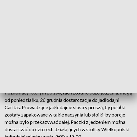
Co zrobić z jedzeniem, które zostało po świętach? (fot. PAP/Artur Reszko)
Jest kilka możliwości. Dzięki temu można wesprzeć
osoby, których stoły nie były bogato zastawione.
Poznaniacy, którym po świętach zostało dużo jedzenia, mogą
od poniedziałku, 26 grudnia dostarczać je do jadłodajni
Caritas. Prowadzące jadłodajnie siostry proszą, by posiłki
zostały zapakowane w takie naczynia lub słoiki, by porcje
można było przekazywać dalej. Paczki z jedzeniem można
dostarczać do czterech działających w stolicy Wielkopolski
jadłodajni między godz. 9:00 a 17:00.