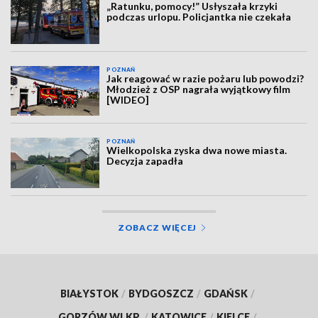
„Ratunku, pomocy!” Usłyszała krzyki
podczas urlopu. Policjantka nie czekała
POZNAŃ
Jak reagować w razie pożaru lub powodzi?
Młodzież z OSP nagrała wyjątkowy film
[WIDEO]
POZNAŃ
Wielkopolska zyska dwa nowe miasta.
Decyzja zapadła
ZOBACZ WIĘCEJ
BIAŁYSTOK
/
BYDGOSZCZ
/
GDAŃSK
/
GORZÓW WLKP.
/
KATOWICE
/
KIELCE
/