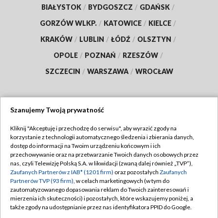
BIAŁYSTOK
/
BYDGOSZCZ
/
GDAŃSK
/
GORZÓW WLKP.
/
KATOWICE
/
KIELCE
/
KRAKÓW
/
LUBLIN
/
ŁÓDŹ
/
OLSZTYN
/
OPOLE
/
POZNAŃ
/
RZESZÓW
/
SZCZECIN
/
WARSZAWA
/
WROCŁAW
Szanujemy Twoją prywatność
Dołącz do nas:
Kliknij "Akceptuję i przechodzę do serwisu", aby wyrazić zgody na
korzystanie z technologii automatycznego śledzenia i zbierania danych,
TVP
dostęp do informacji na Twoim urządzeniu końcowym i ich
Abonament TVP
przechowywanie oraz na przetwarzanie Twoich danych osobowych przez
Regulamin TVP
nas, czyli Telewizję Polską S.A. w likwidacji (zwaną dalej również „TVP”),
Emisja w TVP
Polityka prywatności
Zaufanych Partnerów z IAB* (1201 firm)
oraz pozostałych
Zaufanych
Partnerów TVP (93 firm)
, w celach marketingowych (w tym do
Centrum informacji TVP
Moje zgody
zautomatyzowanego dopasowania reklam do Twoich zainteresowań i
mierzenia ich skuteczności) i pozostałych, które wskazujemy poniżej, a
Naziemna Telewizja Cyfrowa
Pomoc
także zgody na udostępnianie przez nas identyfikatora PPID do Google.
Sklep TVP