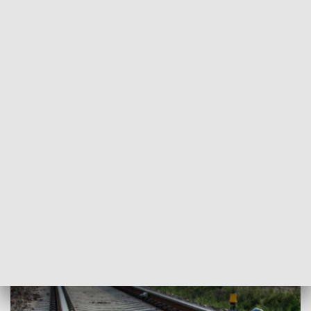
POWRÓT DO
POZNAŃ
TVP REGIONY
Makabryczne odkrycie na torach
2022-12-27
Natalia Jankowska