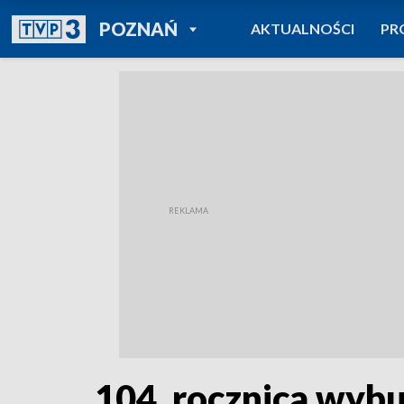
POWRÓT DO
POZNAŃ
AKTUALNOŚCI
PR
TVP REGIONY
104. rocznica wyb