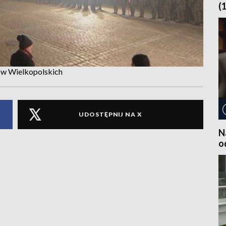
(
ów Wielkopolskich
UDOSTĘPNIJ NA X
N
o