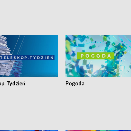
op. Tydzień
Pogoda