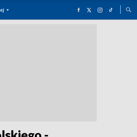
ej
lskiego -