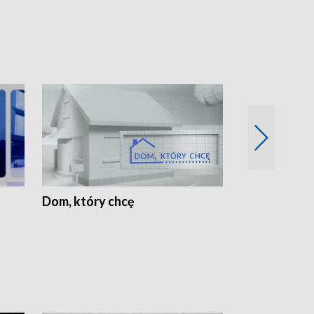
Dom, który chcę
Biznes Wielk