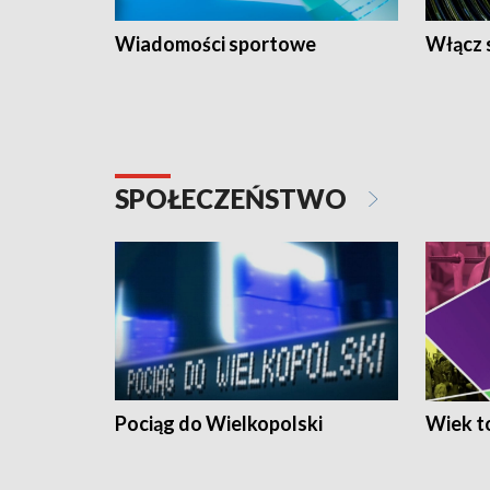
Wiadomości sportowe
Włącz 
SPOŁECZEŃSTWO
Pociąg do Wielkopolski
Wiek to