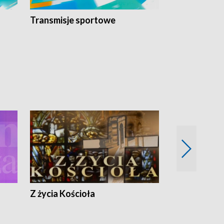
Transmisje sportowe
Reportaże s
Z życia Kościoła
Jak rozmawia