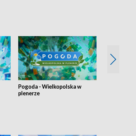
Pogoda - Wielkopolska w
Eko prognoza
plenerze