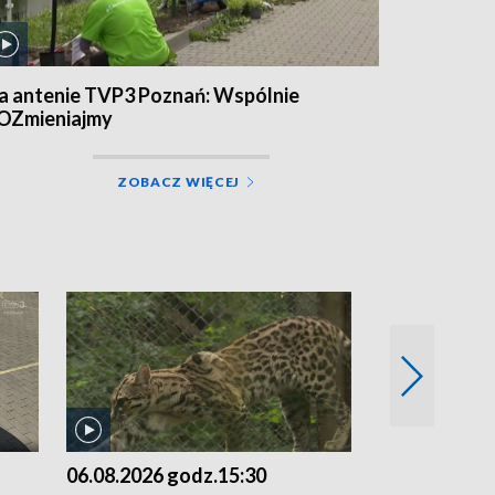
a antenie TVP3 Poznań: Wspólnie
OZmieniajmy
ZOBACZ WIĘCEJ
06.08.2026 godz.15:30
05.08.2026 g