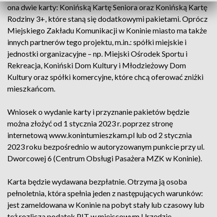
ona dwie karty: Konińską Kartę Seniora oraz Konińską Kartę
Rodziny 3+, które staną się dodatkowymi pakietami. Oprócz
Miejskiego Zakładu Komunikacji w Koninie miasto ma także
innych partnerów tego projektu, m.in.: spółki miejskie i
jednostki organizacyjne – np. Miejski Ośrodek Sportu i
Rekreacja, Koniński Dom Kultury i Młodzieżowy Dom
Kultury oraz spółki komercyjne, które chcą oferować zniżki
mieszkańcom.
Wniosek o wydanie karty i przyznanie pakietów będzie
można złożyć od 1 stycznia 2023 r. poprzez stronę
internetową www.konintumieszkam.pl lub od 2 stycznia
2023 roku bezpośrednio w autoryzowanym punkcie przy ul.
Dworcowej 6 (Centrum Obsługi Pasażera MZK w Koninie).
Karta będzie wydawana bezpłatnie. Otrzyma ją osoba
pełnoletnia, która spełnia jeden z następujących warunków:
jest zameldowana w Koninie na pobyt stały lub czasowy lub
też rozlicza podatek PIT w miejscowym Urzędzie