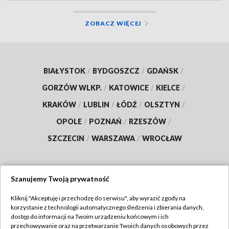
ZOBACZ WIĘCEJ
BIAŁYSTOK
/
BYDGOSZCZ
/
GDAŃSK
/
GORZÓW WLKP.
/
KATOWICE
/
KIELCE
/
KRAKÓW
/
LUBLIN
/
ŁÓDŹ
/
OLSZTYN
/
OPOLE
/
POZNAŃ
/
RZESZÓW
/
SZCZECIN
/
WARSZAWA
/
WROCŁAW
Szanujemy Twoją prywatność
Dołącz do nas:
Kliknij "Akceptuję i przechodzę do serwisu", aby wyrazić zgody na
korzystanie z technologii automatycznego śledzenia i zbierania danych,
TVP
dostęp do informacji na Twoim urządzeniu końcowym i ich
Abonament TVP
przechowywanie oraz na przetwarzanie Twoich danych osobowych przez
Regulamin TVP