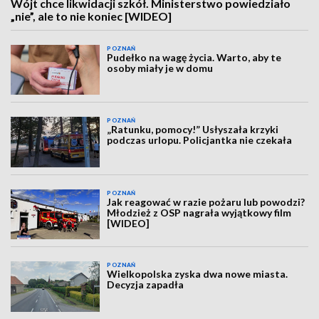
Wójt chce likwidacji szkół. Ministerstwo powiedziało
„nie”, ale to nie koniec [WIDEO]
POZNAŃ
Pudełko na wagę życia. Warto, aby te
osoby miały je w domu
POZNAŃ
„Ratunku, pomocy!” Usłyszała krzyki
podczas urlopu. Policjantka nie czekała
POZNAŃ
Jak reagować w razie pożaru lub powodzi?
Młodzież z OSP nagrała wyjątkowy film
[WIDEO]
POZNAŃ
Wielkopolska zyska dwa nowe miasta.
Decyzja zapadła