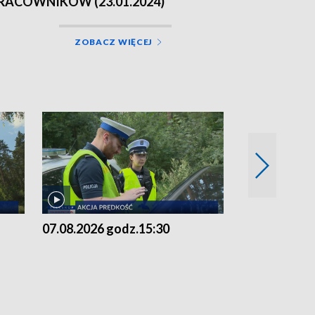
RACOWNIKÓW (23.01.2024)
ZOBACZ WIĘCEJ
07.08.2026 godz.15:30
06.08.2026 g