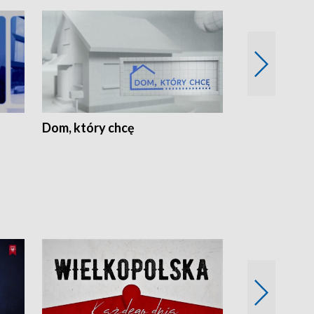
Dom, który chcę
Biznes Wielk