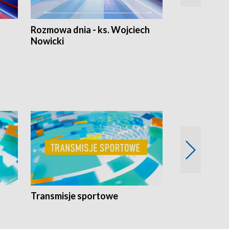
Rozmowa dnia - ks. Wojciech
Euro Fakty
Nowicki
Transmisje sportowe
Reportaże s