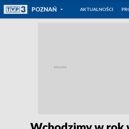
POWRÓT DO
POZNAŃ
AKTUALNOŚCI
PR
TVP REGIONY
Wchodzimy w rok w