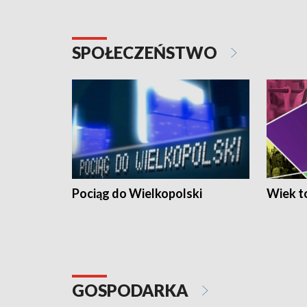
SPOŁECZEŃSTWO
Pociąg do Wielkopolski
Wiek to
GOSPODARKA