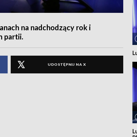
anach na nadchodzący rok i
partii.
L
UDOSTĘPNIJ NA X
L