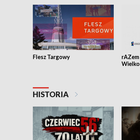
Flesz Targowy
rAZem 
Wielko
HISTORIA