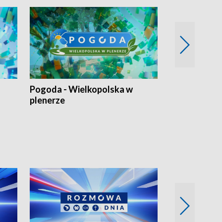
Pogoda - Wielkopolska w
Eko prognoza
plenerze