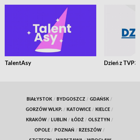
TalentAsy
Dzień z TVP3
BIAŁYSTOK
/
BYDGOSZCZ
/
GDAŃSK
/
GORZÓW WLKP.
/
KATOWICE
/
KIELCE
/
KRAKÓW
/
LUBLIN
/
ŁÓDŹ
/
OLSZTYN
/
OPOLE
/
POZNAŃ
/
RZESZÓW
/