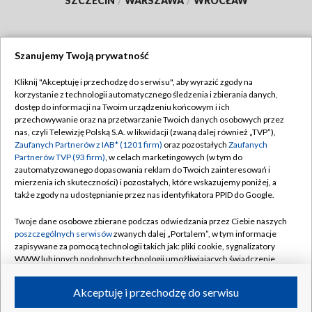
SZCZECIN
/
WARSZAWA
/
WROCŁAW
Szanujemy Twoją prywatność
Dołącz do nas:
Kliknij "Akceptuję i przechodzę do serwisu", aby wyrazić zgody na
korzystanie z technologii automatycznego śledzenia i zbierania danych,
TVP
dostęp do informacji na Twoim urządzeniu końcowym i ich
Abonament TVP
przechowywanie oraz na przetwarzanie Twoich danych osobowych przez
Regulamin TVP
nas, czyli Telewizję Polską S.A. w likwidacji (zwaną dalej również „TVP”),
Emisja w TVP
Zaufanych Partnerów z IAB* (1201 firm)
oraz pozostałych
Zaufanych
Polityka prywatności
Partnerów TVP (93 firm)
, w celach marketingowych (w tym do
Centrum informacji TVP
Moje zgody
zautomatyzowanego dopasowania reklam do Twoich zainteresowań i
mierzenia ich skuteczności) i pozostałych, które wskazujemy poniżej, a
Naziemna Telewizja Cyfrowa
Pomoc
także zgody na udostępnianie przez nas identyfikatora PPID do Google.
Sklep TVP
Biuro reklamy
Twoje dane osobowe zbierane podczas odwiedzania przez Ciebie naszych
Rada Programowa
poszczególnych serwisów
zwanych dalej „Portalem”, w tym informacje
Kontakt
zapisywane za pomocą technologii takich jak: pliki cookie, sygnalizatory
System NOS
WWW lub innych podobnych technologii umożliwiających świadczenie
dopasowanych i bezpiecznych usług, personalizację treści oraz reklam,
Informacje o nadawcy
Kanały
udostępnianie funkcji mediów społecznościowych oraz analizowanie
Akceptuję i przechodzę do serwisu
ruchu w Internecie.
Program dla prasy