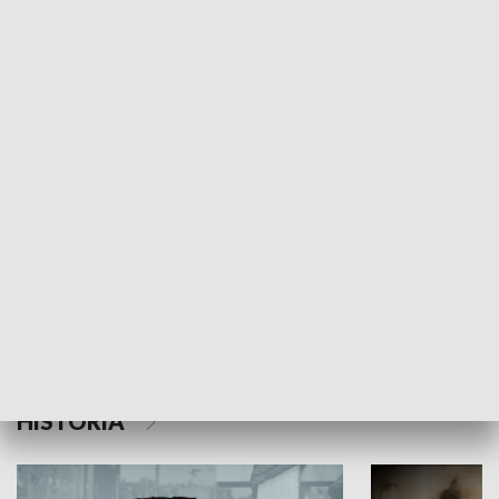
GOSPODARKA
Flesz Targowy
rAZem zmieni
HISTORIA