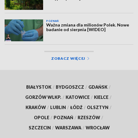
POZNAŃ
Ważna zmiana dla milionów Polek. Nowe
badanie od sierpnia [WIDEO]
ZOBACZ WIĘCEJ
BIAŁYSTOK
/
BYDGOSZCZ
/
GDAŃSK
/
GORZÓW WLKP.
/
KATOWICE
/
KIELCE
/
KRAKÓW
/
LUBLIN
/
ŁÓDŹ
/
OLSZTYN
/
OPOLE
/
POZNAŃ
/
RZESZÓW
/
SZCZECIN
/
WARSZAWA
/
WROCŁAW