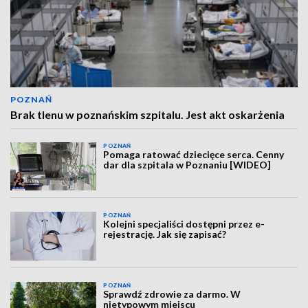
POZNAŃ
Brak tlenu w poznańskim szpitalu. Jest akt oskarżenia
POZNAŃ
Pomaga ratować dziecięce serca. Cenny
dar dla szpitala w Poznaniu [WIDEO]
POZNAŃ
Kolejni specjaliści dostępni przez e-
rejestrację. Jak się zapisać?
POZNAŃ
Sprawdź zdrowie za darmo. W
nietypowym miejscu