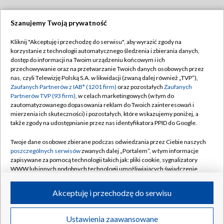
Szanujemy Twoją prywatność
Dołącz do nas:
Kliknij "Akceptuję i przechodzę do serwisu", aby wyrazić zgody na
korzystanie z technologii automatycznego śledzenia i zbierania danych,
TVP
dostęp do informacji na Twoim urządzeniu końcowym i ich
Abonament TVP
przechowywanie oraz na przetwarzanie Twoich danych osobowych przez
Regulamin TVP
nas, czyli Telewizję Polską S.A. w likwidacji (zwaną dalej również „TVP”),
Emisja w TVP
Polityka prywatności
Zaufanych Partnerów z IAB* (1201 firm)
oraz pozostałych
Zaufanych
Partnerów TVP (93 firm)
, w celach marketingowych (w tym do
Centrum informacji TVP
Moje zgody
zautomatyzowanego dopasowania reklam do Twoich zainteresowań i
mierzenia ich skuteczności) i pozostałych, które wskazujemy poniżej, a
Naziemna Telewizja Cyfrowa
Pomoc
także zgody na udostępnianie przez nas identyfikatora PPID do Google.
Sklep TVP
Biuro reklamy
Twoje dane osobowe zbierane podczas odwiedzania przez Ciebie naszych
Rada Programowa
Kontakt
poszczególnych serwisów
zwanych dalej „Portalem”, w tym informacje
zapisywane za pomocą technologii takich jak: pliki cookie, sygnalizatory
System NOS
WWW lub innych podobnych technologii umożliwiających świadczenie
dopasowanych i bezpiecznych usług, personalizację treści oraz reklam,
Informacje o nadawcy
Kanały
udostępnianie funkcji mediów społecznościowych oraz analizowanie
Akceptuję i przechodzę do serwisu
ruchu w Internecie.
Program dla prasy
©2026 Telewizja Polska S.A. w likwidacji
Biuro Reklamy
Twoje dane osobowe zbierane podczas odwiedzania przez Ciebie
Ustawienia zaawansowane
poszczególnych serwisów
na Portalu, takie jak adresy IP, identyfikatory