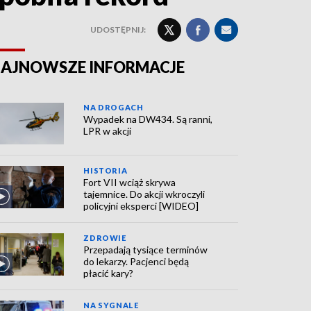
UDOSTĘPNIJ:
AJNOWSZE INFORMACJE
NA DROGACH
Wypadek na DW434. Są ranni,
LPR w akcji
HISTORIA
Fort VII wciąż skrywa
tajemnice. Do akcji wkroczyli
policyjni eksperci [WIDEO]
ZDROWIE
Przepadają tysiące terminów
do lekarzy. Pacjenci będą
płacić kary?
NA SYGNALE