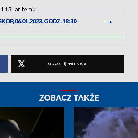
113 lat temu.
OP, 06.01.2023, GODZ. 18:30
UDOSTĘPNIJ NA X
ZOBACZ TAKŻE