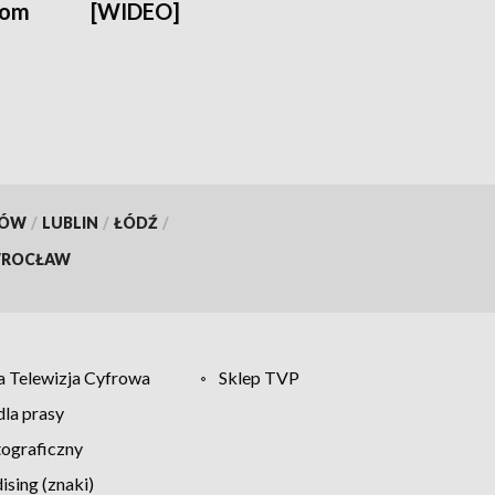
tom
[WIDEO]
KÓW
/
LUBLIN
/
ŁÓDŹ
/
ROCŁAW
 Telewizja Cyfrowa
Sklep TVP
la prasy
tograficzny
sing (znaki)