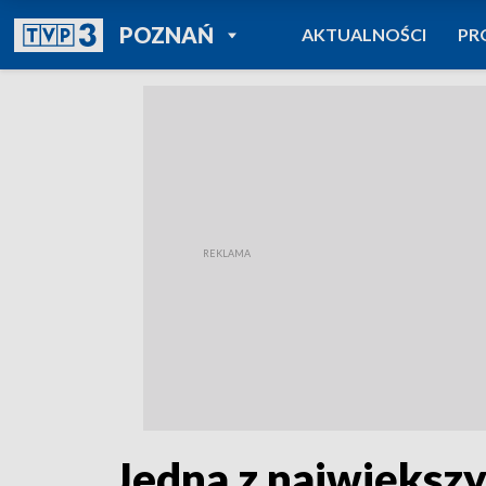
POWRÓT DO
POZNAŃ
AKTUALNOŚCI
PR
TVP REGIONY
Jedna z największy