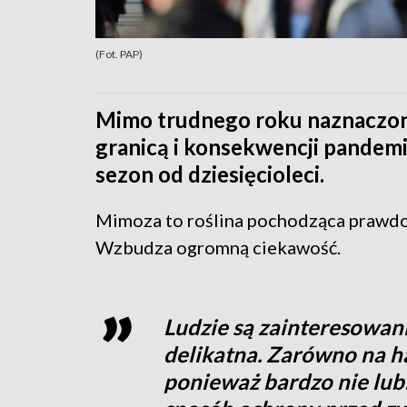
(Fot. PAP)
Mimo trudnego roku naznaczon
granicą i konsekwencji pandemi
sezon od dziesięcioleci.
Mimoza to roślina pochodząca prawd
Wzbudza ogromną ciekawość.
Ludzie są zainteresowani
delikatna. Zarówno na hał
ponieważ bardzo nie lubi 