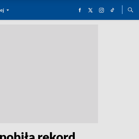
ej
 pobiła rekord