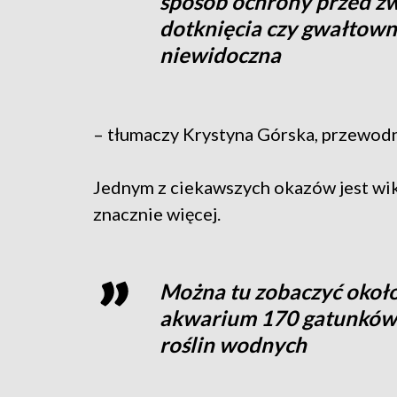
sposób ochrony przed z
dotknięcia czy gwałtowneg
niewidoczna
– tłumaczy Krystyna Górska, przewodn
Jednym z ciekawszych okazów jest wikt
znacznie więcej.
Można tu zobaczyć około
akwarium 170 gatunków 
roślin wodnych