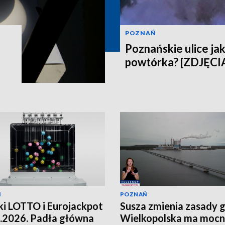
POZNAŃ
Poznańskie ulice jak
powtórka? [ZDJĘCI
Ń
POZNAŃ
i LOTTO i Eurojackpot
Susza zmienia zasady g
.2026. Padła główna
Wielkopolska ma moc