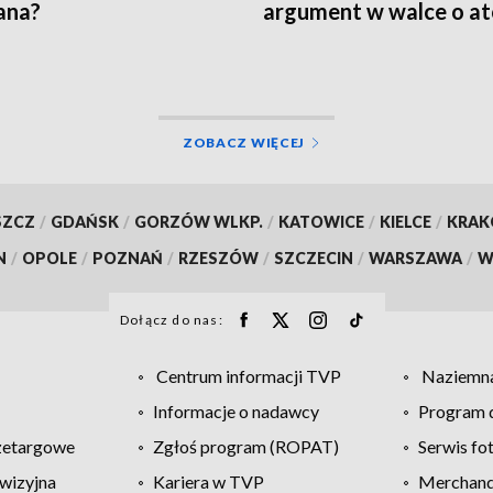
ana?
argument w walce o a
[WIDEO]
ZOBACZ WIĘCEJ
SZCZ
/
GDAŃSK
/
GORZÓW WLKP.
/
KATOWICE
/
KIELCE
/
KRA
N
/
OPOLE
/
POZNAŃ
/
RZESZÓW
/
SZCZECIN
/
WARSZAWA
/
W
Dołącz do nas:
Centrum informacji TVP
Naziemna
Informacje o nadawcy
Program d
zetargowe
Zgłoś program (ROPAT)
Serwis fo
wizyjna
Kariera w TVP
Merchandi