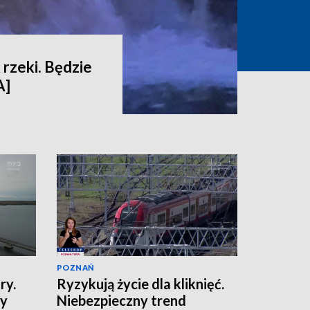
 rzeki. Będzie
A]
POZNAŃ
ry.
Ryzykują życie dla kliknięć.
ny
Niebezpieczny trend