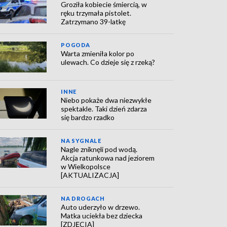
Groziła kobiecie śmiercią, w
ręku trzymała pistolet.
Zatrzymano 39-latkę
POGODA
Warta zmieniła kolor po
ulewach. Co dzieje się z rzeką?
INNE
Niebo pokaże dwa niezwykłe
spektakle. Taki dzień zdarza
się bardzo rzadko
NA SYGNALE
Nagle zniknęli pod wodą.
Akcja ratunkowa nad jeziorem
w Wielkopolsce
[AKTUALIZACJA]
NA DROGACH
Auto uderzyło w drzewo.
Matka uciekła bez dziecka
[ZDJĘCIA]