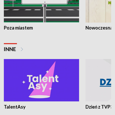
Poza miastem
Nowoczesna 
INNE
TalentAsy
Dzień z TVP3