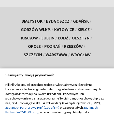
BIAŁYSTOK
/
BYDGOSZCZ
/
GDAŃSK
/
GORZÓW WLKP.
/
KATOWICE
/
KIELCE
/
KRAKÓW
/
LUBLIN
/
ŁÓDŹ
/
OLSZTYN
/
OPOLE
/
POZNAŃ
/
RZESZÓW
/
SZCZECIN
/
WARSZAWA
/
WROCŁAW
Szanujemy Twoją prywatność
Dołącz do nas:
Kliknij "Akceptuję i przechodzę do serwisu", aby wyrazić zgody na
korzystanie z technologii automatycznego śledzenia i zbierania danych,
TVP
dostęp do informacji na Twoim urządzeniu końcowym i ich
Abonament TVP
przechowywanie oraz na przetwarzanie Twoich danych osobowych przez
Regulamin TVP
nas, czyli Telewizję Polską S.A. w likwidacji (zwaną dalej również „TVP”),
Emisja w TVP
Zaufanych Partnerów z IAB* (1201 firm)
oraz pozostałych
Zaufanych
Polityka prywatności
Partnerów TVP (93 firm)
, w celach marketingowych (w tym do