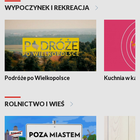
WYPOCZYNEK I REKREACJA
Podróże po Wielkopolsce
Kuchnia w ka
ROLNICTWO I WIEŚ