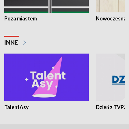
Poza miastem
Nowoczesna 
INNE
TalentAsy
Dzień z TVP3