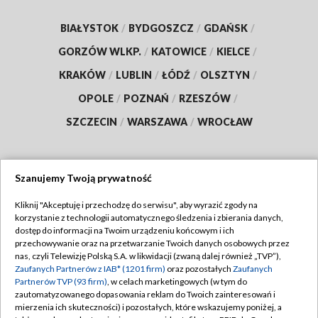
BIAŁYSTOK
/
BYDGOSZCZ
/
GDAŃSK
/
GORZÓW WLKP.
/
KATOWICE
/
KIELCE
/
KRAKÓW
/
LUBLIN
/
ŁÓDŹ
/
OLSZTYN
/
OPOLE
/
POZNAŃ
/
RZESZÓW
/
SZCZECIN
/
WARSZAWA
/
WROCŁAW
Szanujemy Twoją prywatność
Dołącz do nas:
Kliknij "Akceptuję i przechodzę do serwisu", aby wyrazić zgody na
korzystanie z technologii automatycznego śledzenia i zbierania danych,
TVP
dostęp do informacji na Twoim urządzeniu końcowym i ich
Abonament TVP
przechowywanie oraz na przetwarzanie Twoich danych osobowych przez
Regulamin TVP
nas, czyli Telewizję Polską S.A. w likwidacji (zwaną dalej również „TVP”),
Emisja w TVP
Zaufanych Partnerów z IAB* (1201 firm)
oraz pozostałych
Zaufanych
Polityka prywatności
Partnerów TVP (93 firm)
, w celach marketingowych (w tym do
Centrum informacji TVP
Moje zgody
zautomatyzowanego dopasowania reklam do Twoich zainteresowań i
mierzenia ich skuteczności) i pozostałych, które wskazujemy poniżej, a
Naziemna Telewizja Cyfrowa
Pomoc