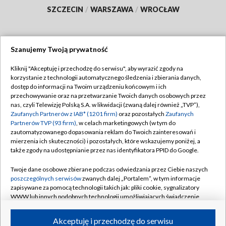
SZCZECIN
/
WARSZAWA
/
WROCŁAW
Szanujemy Twoją prywatność
Dołącz do nas:
Kliknij "Akceptuję i przechodzę do serwisu", aby wyrazić zgody na
korzystanie z technologii automatycznego śledzenia i zbierania danych,
TVP
dostęp do informacji na Twoim urządzeniu końcowym i ich
Abonament TVP
przechowywanie oraz na przetwarzanie Twoich danych osobowych przez
Regulamin TVP
nas, czyli Telewizję Polską S.A. w likwidacji (zwaną dalej również „TVP”),
Emisja w TVP
Polityka prywatności
Zaufanych Partnerów z IAB* (1201 firm)
oraz pozostałych
Zaufanych
Partnerów TVP (93 firm)
, w celach marketingowych (w tym do
Centrum informacji TVP
Moje zgody
zautomatyzowanego dopasowania reklam do Twoich zainteresowań i
mierzenia ich skuteczności) i pozostałych, które wskazujemy poniżej, a
Naziemna Telewizja Cyfrowa
Pomoc
także zgody na udostępnianie przez nas identyfikatora PPID do Google.
Sklep TVP
Biuro reklamy
Twoje dane osobowe zbierane podczas odwiedzania przez Ciebie naszych
Rada Programowa
Kontakt
poszczególnych serwisów
zwanych dalej „Portalem”, w tym informacje
zapisywane za pomocą technologii takich jak: pliki cookie, sygnalizatory
System NOS
WWW lub innych podobnych technologii umożliwiających świadczenie
dopasowanych i bezpiecznych usług, personalizację treści oraz reklam,
Informacje o nadawcy
Kanały
udostępnianie funkcji mediów społecznościowych oraz analizowanie
Akceptuję i przechodzę do serwisu
ruchu w Internecie.
Program dla prasy