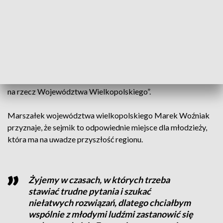
Kandydaci muszą spełnić kilka warunków, m.in. muszą
posiadać referencje wystawione przez samorząd uczniowski
lub studencki placówki, w której się edukują. Mogą również
otrzymać rekomendacje od organizacji pozarządowej, która
działa na terenie regionu. Kandydat będzie musiał również
napisać pracę pt. „Wielkopolska moich marzeń – moja praca
na rzecz Województwa Wielkopolskiego”.
Marszałek województwa wielkopolskiego Marek Woźniak
przyznaje, że sejmik to odpowiednie miejsce dla młodzieży,
która ma na uwadze przyszłość regionu.
Żyjemy w czasach, w których trzeba
stawiać trudne pytania i szukać
niełatwych rozwiązań, dlatego chciałbym
wspólnie z młodymi ludźmi zastanowić się