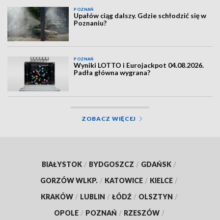
POZNAŃ
Upałów ciąg dalszy. Gdzie schłodzić się w
Poznaniu?
POZNAŃ
Wyniki LOTTO i Eurojackpot 04.08.2026.
Padła główna wygrana?
ZOBACZ WIĘCEJ
BIAŁYSTOK
/
BYDGOSZCZ
/
GDAŃSK
/
GORZÓW WLKP.
/
KATOWICE
/
KIELCE
/
KRAKÓW
/
LUBLIN
/
ŁÓDŹ
/
OLSZTYN
/
OPOLE
/
POZNAŃ
/
RZESZÓW
/