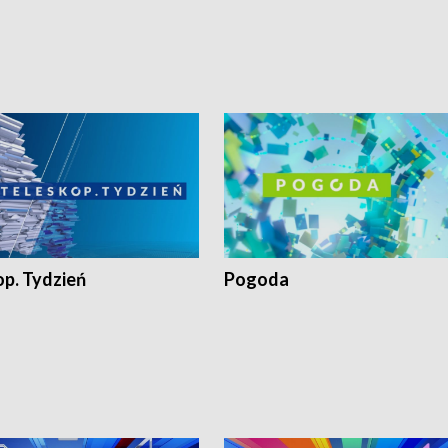
op. Tydzień
Pogoda