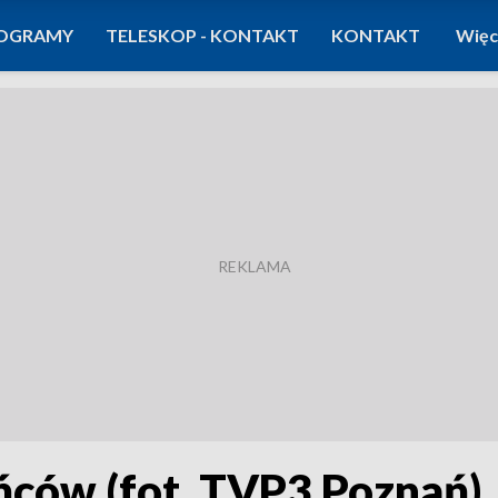
OGRAMY
TELESKOP - KONTAKT
KONTAKT
Więc
ńców (fot. TVP3 Poznań)