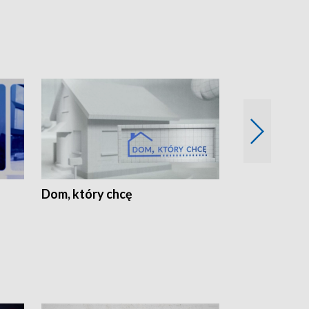
Dom, który chcę
Biznes Wielk