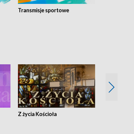
Transmisje sportowe
Reportaże s
Z życia Kościoła
Jak rozmawia