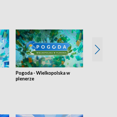
Pogoda - Wielkopolska w
Eko prognoza
plenerze