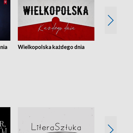
nia
Wielkopolska każdego dnia
Rozmowy z m