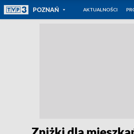
POWRÓT DO
POZNAŃ
AKTUALNOŚCI
PR
TVP REGIONY
Zniżki dla mieszka