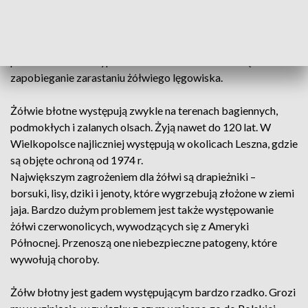
Karczma Borowa, dzięki badaniom leśników i naukowców
udało się wyznaczyć trasy oraz miejsca rozrodu i lęgów
żółwi. Wykupiono również prywatne grunty, które
przeznaczono na wypasanie owiec. Ich zadaniem będzie
zapobieganie zarastaniu żółwiego lęgowiska.
Żółwie błotne występują zwykle na terenach bagiennych,
podmokłych i zalanych olsach. Żyją nawet do 120 lat. W
Wielkopolsce najliczniej występują w okolicach Leszna, gdzie
są objęte ochroną od 1974 r.
Największym zagrożeniem dla żółwi są drapieżniki –
borsuki, lisy, dziki i jenoty, które wygrzebują złożone w ziemi
jaja. Bardzo dużym problemem jest także występowanie
żółwi czerwonolicych, wywodzących się z Ameryki
Północnej. Przenoszą one niebezpieczne patogeny, które
wywołują choroby.
Żółw błotny jest gadem występującym bardzo rzadko. Grozi