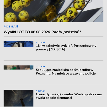
POZNAŃ
Wyniki LOTTO 08.08.2026. Padła „szóstka”?
POZNAŃ
184 w zaledwie tydzień. Potrzebowały
pomocy [ZDJĘCIA]
POZNAŃ
Szokujące znalezisko na śmietniku w
Poznaniu. Na miejsce wezwano policję
POZNAŃ
Gwiazdy znikają z nieba. Wielkopolska ma
swoją ostoję ciemności