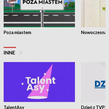
Poza miastem
Nowoczesna 
INNE
TalentAsy
Dzień z TVP3