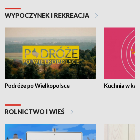
WYPOCZYNEK I REKREACJA
Podróże po Wielkopolsce
Kuchnia w ka
ROLNICTWO I WIEŚ