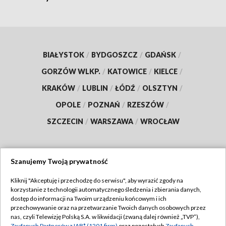
BIAŁYSTOK
/
BYDGOSZCZ
/
GDAŃSK
/
GORZÓW WLKP.
/
KATOWICE
/
KIELCE
/
KRAKÓW
/
LUBLIN
/
ŁÓDŹ
/
OLSZTYN
/
OPOLE
/
POZNAŃ
/
RZESZÓW
/
SZCZECIN
/
WARSZAWA
/
WROCŁAW
Szanujemy Twoją prywatność
Dołącz do nas:
Kliknij "Akceptuję i przechodzę do serwisu", aby wyrazić zgody na
korzystanie z technologii automatycznego śledzenia i zbierania danych,
TVP
dostęp do informacji na Twoim urządzeniu końcowym i ich
Abonament TVP
przechowywanie oraz na przetwarzanie Twoich danych osobowych przez
Regulamin TVP
nas, czyli Telewizję Polską S.A. w likwidacji (zwaną dalej również „TVP”),
Emisja w TVP
Zaufanych Partnerów z IAB* (1201 firm)
oraz pozostałych
Zaufanych