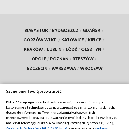
BIAŁYSTOK
/
BYDGOSZCZ
/
GDAŃSK
/
GORZÓW WLKP.
/
KATOWICE
/
KIELCE
/
KRAKÓW
/
LUBLIN
/
ŁÓDŹ
/
OLSZTYN
/
OPOLE
/
POZNAŃ
/
RZESZÓW
/
SZCZECIN
/
WARSZAWA
/
WROCŁAW
Szanujemy Twoją prywatność
Dołącz do nas:
Kliknij "Akceptuję i przechodzę do serwisu", aby wyrazić zgody na
korzystanie z technologii automatycznego śledzenia i zbierania danych,
TVP
dostęp do informacji na Twoim urządzeniu końcowym i ich
Abonament TVP
przechowywanie oraz na przetwarzanie Twoich danych osobowych przez
Regulamin TVP
nas, czyli Telewizję Polską S.A. w likwidacji (zwaną dalej również „TVP”),
Emisja w TVP
Zaufanych Partnerów z IAB* (1201 firm)
oraz pozostałych
Zaufanych
Polityka prywatności