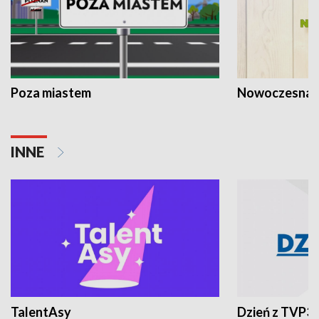
Poza miastem
Nowoczesna 
INNE
TalentAsy
Dzień z TVP3