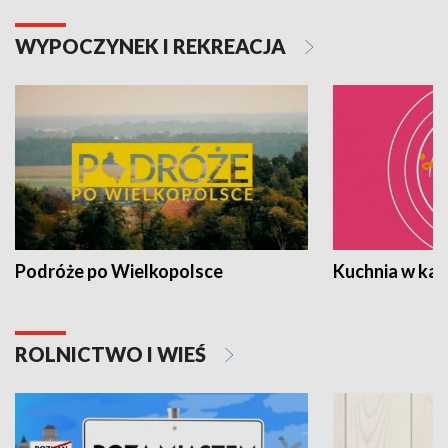
WYPOCZYNEK I REKREACJA
Podróże po Wielkopolsce
Kuchnia w ka
ROLNICTWO I WIEŚ