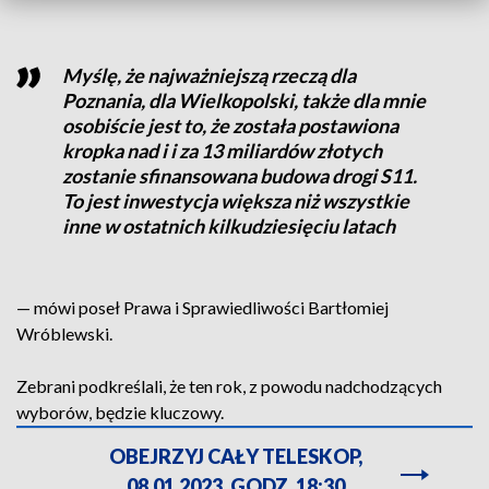
Myślę, że najważniejszą rzeczą dla
Poznania, dla Wielkopolski, także dla mnie
osobiście jest to, że została postawiona
kropka nad i i za 13 miliardów złotych
zostanie sfinansowana budowa drogi S11.
To jest inwestycja większa niż wszystkie
inne w ostatnich kilkudziesięciu latach
— mówi poseł Prawa i Sprawiedliwości Bartłomiej
Wróblewski.
Zebrani podkreślali, że ten rok, z powodu nadchodzących
wyborów, będzie kluczowy.
OBEJRZYJ CAŁY TELESKOP,
08.01.2023, GODZ. 18:30