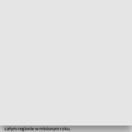
Noworoczne spotkanie polityków i sympatyków Prawa i Sprawiedliwości (fot.
TVP3 Poznań)
Rozmawiano o planach na rozpoczęty przed
kilkoma dniami rok. Jesienią 2023 r. czekają nas
wybory.
8 stycznia politycy i sympatycy Prawa i Sprawiedliwości z
całego regionu spotkali się w stolicy Wielkopolski. Podczas
wydarzenia dyskutowano o planach na przyszłość, ale także
podsumowano to, co udało się zrealizować w Poznaniu i
całym regionie w minionym roku.