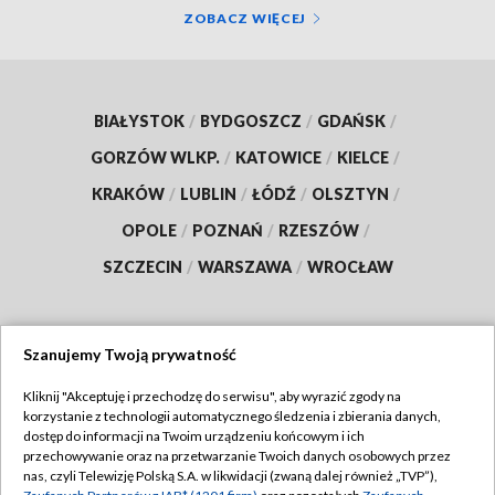
ZOBACZ WIĘCEJ
BIAŁYSTOK
/
BYDGOSZCZ
/
GDAŃSK
/
GORZÓW WLKP.
/
KATOWICE
/
KIELCE
/
KRAKÓW
/
LUBLIN
/
ŁÓDŹ
/
OLSZTYN
/
OPOLE
/
POZNAŃ
/
RZESZÓW
/
SZCZECIN
/
WARSZAWA
/
WROCŁAW
Szanujemy Twoją prywatność
Dołącz do nas:
Kliknij "Akceptuję i przechodzę do serwisu", aby wyrazić zgody na
korzystanie z technologii automatycznego śledzenia i zbierania danych,
TVP
dostęp do informacji na Twoim urządzeniu końcowym i ich
Abonament TVP
przechowywanie oraz na przetwarzanie Twoich danych osobowych przez
Regulamin TVP
nas, czyli Telewizję Polską S.A. w likwidacji (zwaną dalej również „TVP”),
Emisja w TVP