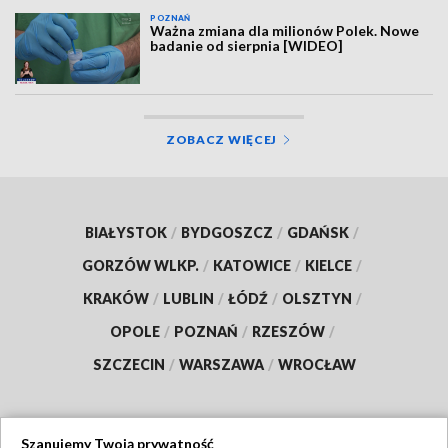
POZNAŃ
Ważna zmiana dla milionów Polek. Nowe
badanie od sierpnia [WIDEO]
ZOBACZ WIĘCEJ
BIAŁYSTOK
/
BYDGOSZCZ
/
GDAŃSK
/
GORZÓW WLKP.
/
KATOWICE
/
KIELCE
/
KRAKÓW
/
LUBLIN
/
ŁÓDŹ
/
OLSZTYN
/
OPOLE
/
POZNAŃ
/
RZESZÓW
/
SZCZECIN
/
WARSZAWA
/
WROCŁAW
Szanujemy Twoją prywatność