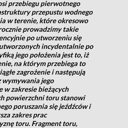
si przebiegu pierwotnego
rastruktury przepustu wodnego
ia w terenie, które okresowo
rocznie prowadzimy takie
wencyjnie po utworzeniu się
utworzonych incydentalnie po
iką jego położenia jest to, iż
nie, na którym przebiega to
ągłe zagrożenie i następują
z wymywania jego
e w zakresie bieżących
h powierzchni toru stanowi
ego poruszania się jeźdźców i
za zakres prac
yznę toru. Fragment toru,