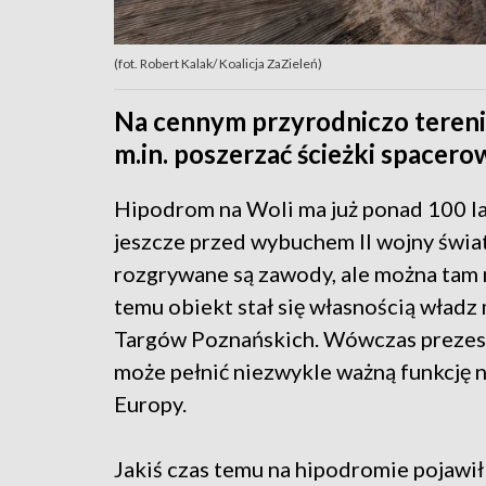
(fot. Robert Kalak/ Koalicja ZaZieleń)
Na cennym przyrodniczo terenie
m.in. poszerzać ścieżki spacero
Hipodrom na Woli ma już ponad 100 lat
jeszcze przed wybuchem II wojny świa
rozgrywane są zawody, ale można tam 
temu obiekt stał się własnością wład
Targów Poznańskich. Wówczas prezes 
może pełnić niezwykle ważną funkcję na
Europy.
Jakiś czas temu na hipodromie pojawił s