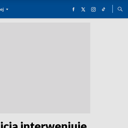
ej
icja interweniuje