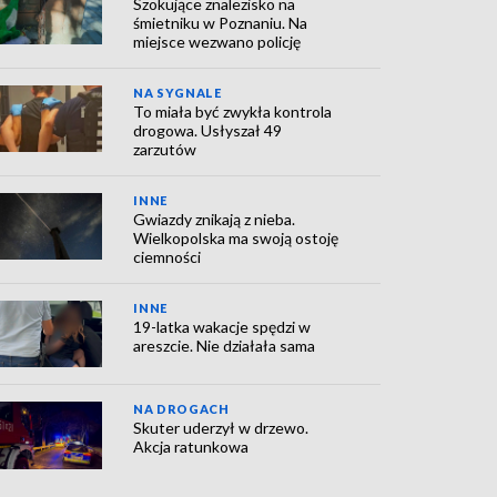
Szokujące znalezisko na
śmietniku w Poznaniu. Na
miejsce wezwano policję
NA SYGNALE
To miała być zwykła kontrola
drogowa. Usłyszał 49
zarzutów
INNE
Gwiazdy znikają z nieba.
Wielkopolska ma swoją ostoję
ciemności
INNE
19-latka wakacje spędzi w
areszcie. Nie działała sama
NA DROGACH
Skuter uderzył w drzewo.
Akcja ratunkowa