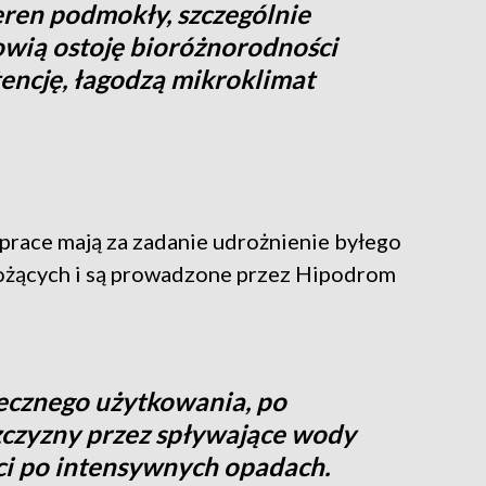
 teren podmokły, szczególnie
owią ostoję bioróżnorodności
tencję, łagodzą mikroklimat
 prace mają za zadanie udrożnienie byłego
ożących i są prowadzone przez Hipodrom
cznego użytkowania, po
zczyzny przez spływające wody
ci po intensywnych opadach.