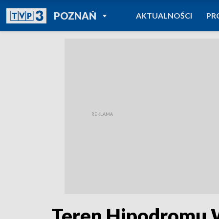
POWRÓT DO
POZNAŃ
AKTUALNOŚCI
PR
TVP REGIONY
Teren Hipodromu Wo