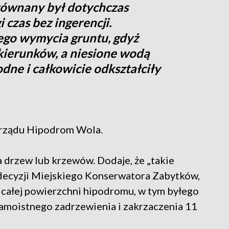
równany był dotychczas
 czas bez ingerencji.
ego wymycia gruntu, gdyż
kierunków, a niesione wodą
dne i całkowicie odkształciły
zarządu Hipodrom Wola.
 drzew lub krzewów. Dodaje, że „takie
decyzji Miejskiego Konserwatora Zabytków,
 całej powierzchni hipodromu, w tym byłego
amoistnego zadrzewienia i zakrzaczenia 11