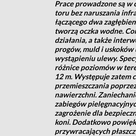
Prace prowadzone są w o
toru bez naruszania inf
łączącego dwa zagłębien
tworzą oczka wodne. Co
działania, a także inter
progów, muld i uskoków 
wystąpieniu ulewy. Specyf
różnice poziomów w tere
12 m. Występuje zatem ci
przemieszczania poprze
nawierzchni. Zaniechani
zabiegów pielęgnacyjnyc
zagrożenie dla bezpieczn
koni. Dodatkowo powięks
przywracających płaszcz