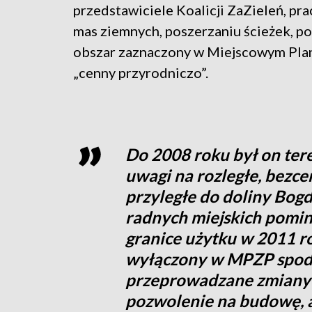
przedstawiciele Koalicji ZaZieleń, pr
mas ziemnych, poszerzaniu ścieżek, po
obszar zaznaczony w Miejscowym Pla
„cenny przyrodniczo”.
Do 2008 roku był on ter
uwagi na rozległe, bezc
przyległe do doliny Bogd
radnych miejskich pomin
granice użytku w 2011 ro
wyłączony w MPZP spod u
przeprowadzane zmiany 
pozwolenie na budowę, a