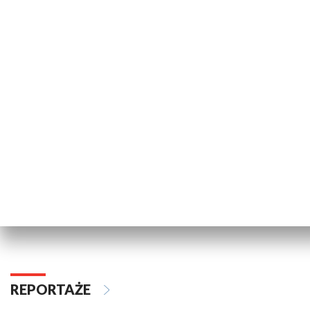
KULTURA I SZTUKA
Informator kulturalny
Wielkopolski
Jarocin 2026
REPORTAŻE