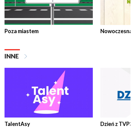
Poza miastem
Nowoczesna 
INNE
TalentAsy
Dzień z TVP3