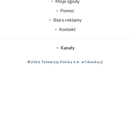
Moje zgody
Naziemna Telewizja Cyfrowa
Pomoc
Sklep TVP
Biuro reklamy
Rada Programowa
Kontakt
System NOS
Informacje o nadawcy
Kanały
Program dla prasy
©2026 Telewizja Polska S.A. w likwidacji
Biuro Reklamy
Ogłoszenie przetargowe
Zgłoś program (ROPAT)
Serwis fotograficzny
Oferta Handlowa
Akademia Telewizyjna
Kariera w TVP
Merchandising (znaki)