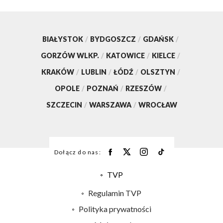
BIAŁYSTOK
/
BYDGOSZCZ
/
GDAŃSK
/
GORZÓW WLKP.
/
KATOWICE
/
KIELCE
/
KRAKÓW
/
LUBLIN
/
ŁÓDŹ
/
OLSZTYN
/
OPOLE
/
POZNAŃ
/
RZESZÓW
/
SZCZECIN
/
WARSZAWA
/
WROCŁAW
Dołącz do nas:
TVP
Abonament TVP
Regulamin TVP
Emisja w TVP
Polityka prywatności
Centrum informacji TVP