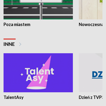
Poza miastem
Nowoczesna 
INNE
TalentAsy
Dzień z TVP3