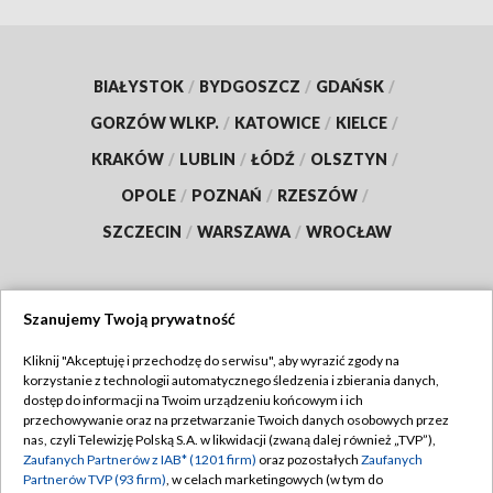
BIAŁYSTOK
/
BYDGOSZCZ
/
GDAŃSK
/
GORZÓW WLKP.
/
KATOWICE
/
KIELCE
/
KRAKÓW
/
LUBLIN
/
ŁÓDŹ
/
OLSZTYN
/
OPOLE
/
POZNAŃ
/
RZESZÓW
/
SZCZECIN
/
WARSZAWA
/
WROCŁAW
Szanujemy Twoją prywatność
Dołącz do nas:
Kliknij "Akceptuję i przechodzę do serwisu", aby wyrazić zgody na
korzystanie z technologii automatycznego śledzenia i zbierania danych,
TVP
dostęp do informacji na Twoim urządzeniu końcowym i ich
Abonament TVP
przechowywanie oraz na przetwarzanie Twoich danych osobowych przez
Regulamin TVP
nas, czyli Telewizję Polską S.A. w likwidacji (zwaną dalej również „TVP”),
Emisja w TVP
Zaufanych Partnerów z IAB* (1201 firm)
oraz pozostałych
Zaufanych
Polityka prywatności
Partnerów TVP (93 firm)
, w celach marketingowych (w tym do
Centrum informacji TVP