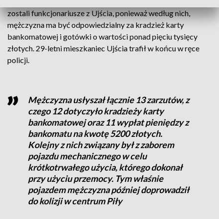
złodzieja, który spowodował kolizję. Do sprawy włączeni
zostali funkcjonariusze z Ujścia, ponieważ według nich,
mężczyzna ma być odpowiedzialny za kradzież karty
bankomatowej i gotówki o wartości ponad pięciu tysięcy
złotych. 29-letni mieszkaniec Ujścia trafił w końcu w ręce
policji.
Mężczyzna usłyszał łącznie 13 zarzutów, z
czego 12 dotyczyło kradzieży karty
bankomatowej oraz 11 wypłat pieniędzy z
bankomatu na kwotę 5200 złotych.
Kolejny z nich związany był z zaborem
pojazdu mechanicznego w celu
krótkotrwałego użycia, którego dokonał
przy użyciu przemocy. Tym właśnie
pojazdem mężczyzna później doprowadził
do kolizji w centrum Piły