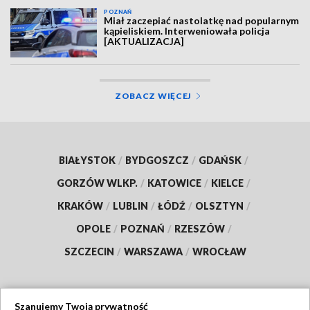
POZNAŃ
Miał zaczepiać nastolatkę nad popularnym
kąpieliskiem. Interweniowała policja
[AKTUALIZACJA]
ZOBACZ WIĘCEJ
BIAŁYSTOK
/
BYDGOSZCZ
/
GDAŃSK
/
GORZÓW WLKP.
/
KATOWICE
/
KIELCE
/
KRAKÓW
/
LUBLIN
/
ŁÓDŹ
/
OLSZTYN
/
OPOLE
/
POZNAŃ
/
RZESZÓW
/
SZCZECIN
/
WARSZAWA
/
WROCŁAW
Szanujemy Twoją prywatność