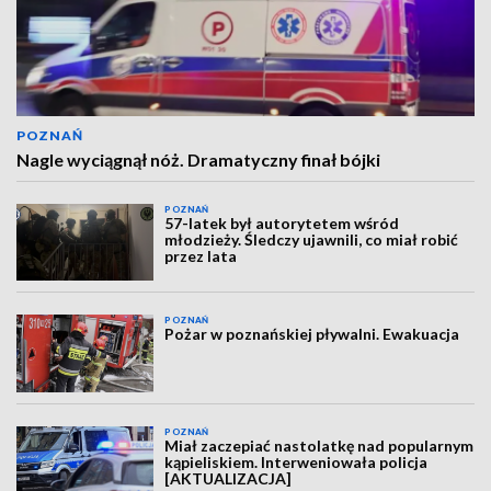
POZNAŃ
Nagle wyciągnął nóż. Dramatyczny finał bójki
POZNAŃ
57-latek był autorytetem wśród
młodzieży. Śledczy ujawnili, co miał robić
przez lata
POZNAŃ
Pożar w poznańskiej pływalni. Ewakuacja
POZNAŃ
Miał zaczepiać nastolatkę nad popularnym
kąpieliskiem. Interweniowała policja
[AKTUALIZACJA]