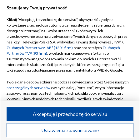
Szanujemy Twoją prywatność
Dołącz do nas:
Kliknij "Akceptuję i przechodzę do serwisu", aby wyrazić zgody na
korzystanie z technologii automatycznego śledzenia i zbierania danych,
TVP
dostęp do informacji na Twoim urządzeniu końcowym i ich
Abonament TVP
przechowywanie oraz na przetwarzanie Twoich danych osobowych przez
Regulamin TVP
nas, czyli Telewizję Polską S.A. w likwidacji (zwaną dalej również „TVP”),
Emisja w TVP
Polityka prywatności
Zaufanych Partnerów z IAB* (1201 firm)
oraz pozostałych
Zaufanych
Partnerów TVP (93 firm)
, w celach marketingowych (w tym do
Centrum informacji TVP
Moje zgody
zautomatyzowanego dopasowania reklam do Twoich zainteresowań i
mierzenia ich skuteczności) i pozostałych, które wskazujemy poniżej, a
Naziemna Telewizja Cyfrowa
Pomoc
także zgody na udostępnianie przez nas identyfikatora PPID do Google.
Sklep TVP
Biuro reklamy
Twoje dane osobowe zbierane podczas odwiedzania przez Ciebie naszych
Rada Programowa
Kontakt
poszczególnych serwisów
zwanych dalej „Portalem”, w tym informacje
zapisywane za pomocą technologii takich jak: pliki cookie, sygnalizatory
System NOS
WWW lub innych podobnych technologii umożliwiających świadczenie
dopasowanych i bezpiecznych usług, personalizację treści oraz reklam,
Informacje o nadawcy
Kanały
udostępnianie funkcji mediów społecznościowych oraz analizowanie
Akceptuję i przechodzę do serwisu
ruchu w Internecie.
Program dla prasy
©2026 Telewizja Polska S.A. w likwidacji
Biuro Reklamy
Twoje dane osobowe zbierane podczas odwiedzania przez Ciebie
Ustawienia zaawansowane
poszczególnych serwisów
na Portalu, takie jak adresy IP, identyfikatory
Ogłoszenie przetargowe
Twoich urządzeń końcowych i identyfikatory plików cookie, informacje o