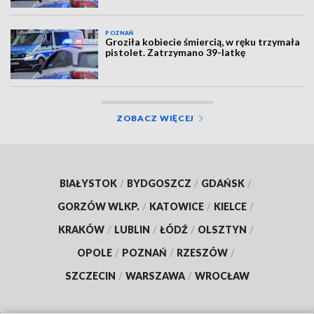
POZNAŃ
Groziła kobiecie śmiercią, w ręku trzymała
pistolet. Zatrzymano 39-latkę
ZOBACZ WIĘCEJ
BIAŁYSTOK
/
BYDGOSZCZ
/
GDAŃSK
/
GORZÓW WLKP.
/
KATOWICE
/
KIELCE
/
KRAKÓW
/
LUBLIN
/
ŁÓDŹ
/
OLSZTYN
/
OPOLE
/
POZNAŃ
/
RZESZÓW
/
SZCZECIN
/
WARSZAWA
/
WROCŁAW