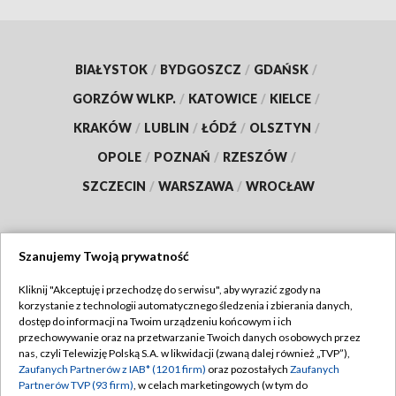
BIAŁYSTOK
/
BYDGOSZCZ
/
GDAŃSK
/
GORZÓW WLKP.
/
KATOWICE
/
KIELCE
/
KRAKÓW
/
LUBLIN
/
ŁÓDŹ
/
OLSZTYN
/
OPOLE
/
POZNAŃ
/
RZESZÓW
/
SZCZECIN
/
WARSZAWA
/
WROCŁAW
Szanujemy Twoją prywatność
Dołącz do nas:
Kliknij "Akceptuję i przechodzę do serwisu", aby wyrazić zgody na
korzystanie z technologii automatycznego śledzenia i zbierania danych,
TVP
dostęp do informacji na Twoim urządzeniu końcowym i ich
Abonament TVP
przechowywanie oraz na przetwarzanie Twoich danych osobowych przez
Regulamin TVP
nas, czyli Telewizję Polską S.A. w likwidacji (zwaną dalej również „TVP”),
Emisja w TVP
Zaufanych Partnerów z IAB* (1201 firm)
oraz pozostałych
Zaufanych
Polityka prywatności
Partnerów TVP (93 firm)
, w celach marketingowych (w tym do
Centrum informacji TVP