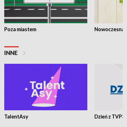
Poza miastem
Nowoczesna 
INNE
TalentAsy
Dzień z TVP3