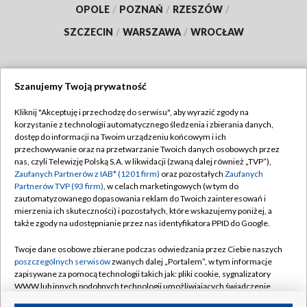
OPOLE
/
POZNAŃ
/
RZESZÓW
/
SZCZECIN
/
WARSZAWA
/
WROCŁAW
Szanujemy Twoją prywatność
Dołącz do nas:
Kliknij "Akceptuję i przechodzę do serwisu", aby wyrazić zgody na
korzystanie z technologii automatycznego śledzenia i zbierania danych,
TVP
dostęp do informacji na Twoim urządzeniu końcowym i ich
Abonament TVP
przechowywanie oraz na przetwarzanie Twoich danych osobowych przez
Regulamin TVP
nas, czyli Telewizję Polską S.A. w likwidacji (zwaną dalej również „TVP”),
Emisja w TVP
Polityka prywatności
Zaufanych Partnerów z IAB* (1201 firm)
oraz pozostałych
Zaufanych
Partnerów TVP (93 firm)
, w celach marketingowych (w tym do
Centrum informacji TVP
Moje zgody
zautomatyzowanego dopasowania reklam do Twoich zainteresowań i
mierzenia ich skuteczności) i pozostałych, które wskazujemy poniżej, a
Naziemna Telewizja Cyfrowa
Pomoc
także zgody na udostępnianie przez nas identyfikatora PPID do Google.
Sklep TVP
Biuro reklamy
Twoje dane osobowe zbierane podczas odwiedzania przez Ciebie naszych
Rada Programowa
Kontakt
poszczególnych serwisów
zwanych dalej „Portalem”, w tym informacje
zapisywane za pomocą technologii takich jak: pliki cookie, sygnalizatory
System NOS
WWW lub innych podobnych technologii umożliwiających świadczenie
dopasowanych i bezpiecznych usług, personalizację treści oraz reklam,
Informacje o nadawcy
Kanały