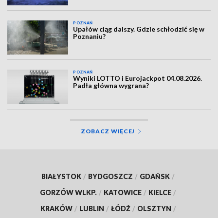
POZNAŃ
Upałów ciąg dalszy. Gdzie schłodzić się w
Poznaniu?
POZNAŃ
Wyniki LOTTO i Eurojackpot 04.08.2026.
Padła główna wygrana?
ZOBACZ WIĘCEJ
BIAŁYSTOK
/
BYDGOSZCZ
/
GDAŃSK
/
GORZÓW WLKP.
/
KATOWICE
/
KIELCE
/
KRAKÓW
/
LUBLIN
/
ŁÓDŹ
/
OLSZTYN
/