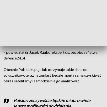
Jest to zmiana strategiczna, nie ma co
ukrywać. Wyznacza nową jakość, jeśli
chodzi o obrazowanie (…), kwestię
elementu kluczowego dla współczesnej
obronności, czyli pozyskiwanie danych
– powiedział dr Jacek Raubo, ekspert ds. bezpieczeństwa
defence24.pl.
Obecnie Polska kupuje lub otrzymuje takie dane od
sojuszników, teraz natomiast będzie mogła sama uzyskiwać
obraz satelitarny i samodzielnie go analizować.
Polska rzeczywiście będzie miała o wiele
lepsze możliwości do działania