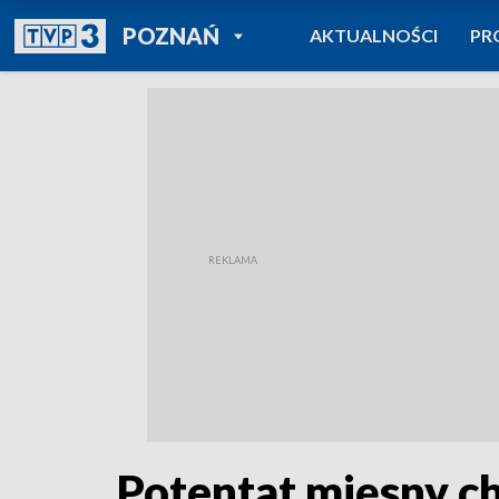
POWRÓT DO
POZNAŃ
AKTUALNOŚCI
PR
TVP REGIONY
Potentat mięsny ch