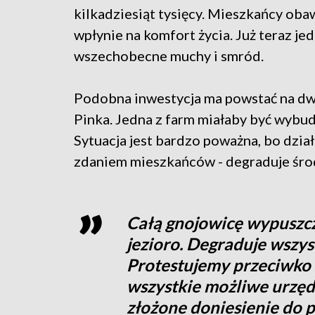
kilkadziesiąt tysięcy. Mieszkańcy obaw
wpłynie na komfort życia. Już teraz je
wszechobecne muchy i smród.
Podobna inwestycja ma powstać na dwó
Pinka. Jedna z farm miałaby być wybud
Sytuacja jest bardzo poważna, bo dzia
zdaniem mieszkańców - degraduje śr
Całą gnojowicę wypuszcza
jezioro. Degraduje wszys
Protestujemy przeciwko
wszystkie możliwe urzędy
złożone doniesienie do 