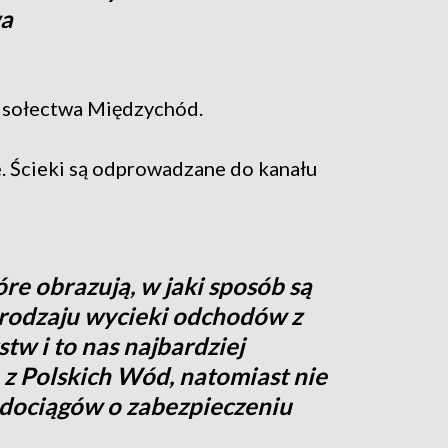
wa
 sołectwa Międzychód.
 Ścieki są odprowadzane do kanału
óre obrazują, w jaki sposób są
odzaju wycieki odchodów z
tw i to nas najbardziej
a z Polskich Wód, natomiast nie
odociągów o zabezpieczeniu