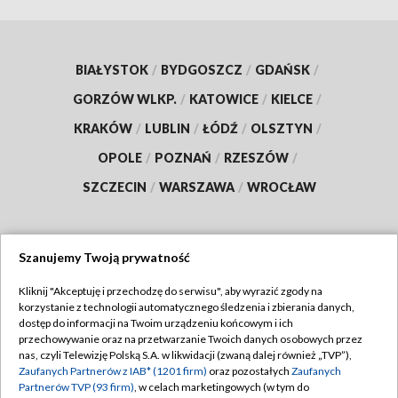
BIAŁYSTOK
/
BYDGOSZCZ
/
GDAŃSK
/
GORZÓW WLKP.
/
KATOWICE
/
KIELCE
/
KRAKÓW
/
LUBLIN
/
ŁÓDŹ
/
OLSZTYN
/
OPOLE
/
POZNAŃ
/
RZESZÓW
/
SZCZECIN
/
WARSZAWA
/
WROCŁAW
Szanujemy Twoją prywatność
Dołącz do nas:
Kliknij "Akceptuję i przechodzę do serwisu", aby wyrazić zgody na
korzystanie z technologii automatycznego śledzenia i zbierania danych,
TVP
dostęp do informacji na Twoim urządzeniu końcowym i ich
Abonament TVP
przechowywanie oraz na przetwarzanie Twoich danych osobowych przez
Regulamin TVP
nas, czyli Telewizję Polską S.A. w likwidacji (zwaną dalej również „TVP”),
Emisja w TVP
Zaufanych Partnerów z IAB* (1201 firm)
oraz pozostałych
Zaufanych
Polityka prywatności
Partnerów TVP (93 firm)
, w celach marketingowych (w tym do
Centrum informacji TVP