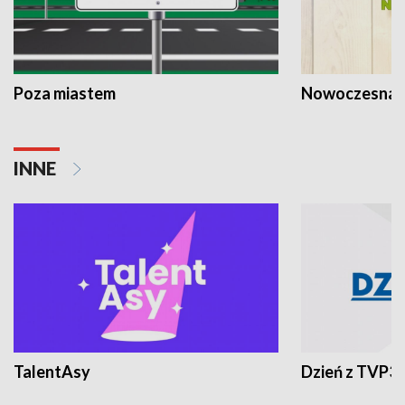
Poza miastem
Nowoczesna 
INNE
TalentAsy
Dzień z TVP3