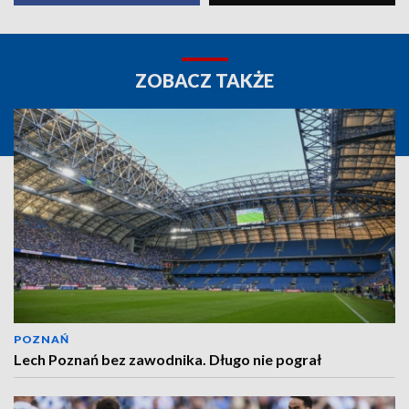
ZOBACZ TAKŻE
POZNAŃ
Lech Poznań bez zawodnika. Długo nie pograł