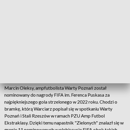
(fot. Warta Poznań/Facebook)
"Historia dzieje się na naszych oczach!" – ogłosił z
dumą wielkopolski klub.
Marcin Oleksy, ampfutbolista Warty Poznań został
nominowany do nagrody FIFA im. Ferenca Puskasa za
najpiękniejszego gola strzelonego w 2022 roku. Chodzi o
bramkę, którą Warciarz popisał się w spotkaniu Warty
Poznań i Stali Rzeszów w ramach PZU Amp Futbol
Ekstraklasy. Dzięki temu napastnik "Zielonych" znalazł się w
gronie 11 nominowanych w plebiscycie FIFA obok takich