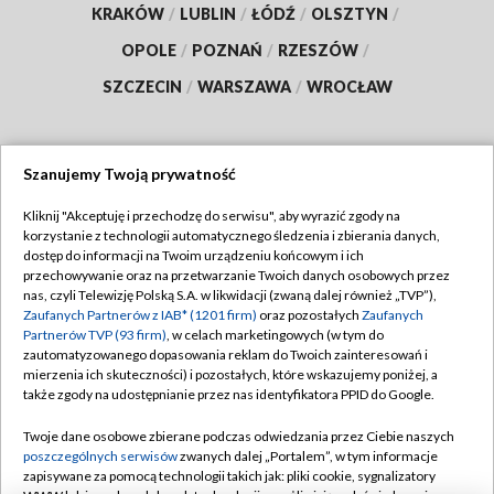
KRAKÓW
/
LUBLIN
/
ŁÓDŹ
/
OLSZTYN
/
OPOLE
/
POZNAŃ
/
RZESZÓW
/
SZCZECIN
/
WARSZAWA
/
WROCŁAW
Szanujemy Twoją prywatność
Dołącz do nas:
Kliknij "Akceptuję i przechodzę do serwisu", aby wyrazić zgody na
korzystanie z technologii automatycznego śledzenia i zbierania danych,
TVP
dostęp do informacji na Twoim urządzeniu końcowym i ich
Abonament TVP
przechowywanie oraz na przetwarzanie Twoich danych osobowych przez
Regulamin TVP
nas, czyli Telewizję Polską S.A. w likwidacji (zwaną dalej również „TVP”),
Emisja w TVP
Polityka prywatności
Zaufanych Partnerów z IAB* (1201 firm)
oraz pozostałych
Zaufanych
Partnerów TVP (93 firm)
, w celach marketingowych (w tym do
Centrum informacji TVP
Moje zgody
zautomatyzowanego dopasowania reklam do Twoich zainteresowań i
mierzenia ich skuteczności) i pozostałych, które wskazujemy poniżej, a
Naziemna Telewizja Cyfrowa
Pomoc
także zgody na udostępnianie przez nas identyfikatora PPID do Google.
Sklep TVP
Biuro reklamy
Twoje dane osobowe zbierane podczas odwiedzania przez Ciebie naszych
Rada Programowa
Kontakt
poszczególnych serwisów
zwanych dalej „Portalem”, w tym informacje
zapisywane za pomocą technologii takich jak: pliki cookie, sygnalizatory
System NOS