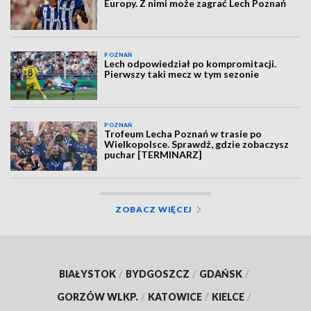
Europy. Z nimi może zagrać Lech Poznań
POZNAŃ
Lech odpowiedział po kompromitacji.
Pierwszy taki mecz w tym sezonie
POZNAŃ
Trofeum Lecha Poznań w trasie po
Wielkopolsce. Sprawdź, gdzie zobaczysz
puchar [TERMINARZ]
ZOBACZ WIĘCEJ
BIAŁYSTOK
/
BYDGOSZCZ
/
GDAŃSK
/
GORZÓW WLKP.
/
KATOWICE
/
KIELCE
/