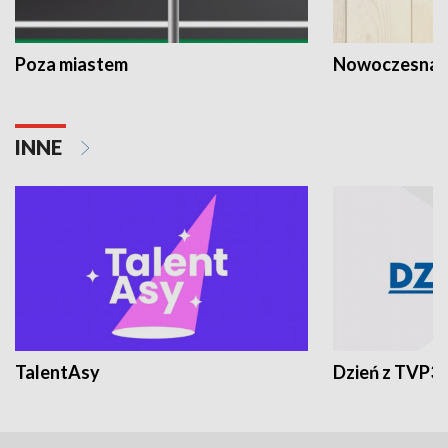
Poza miastem
Nowoczesna 
INNE
TalentAsy
Dzień z TVP3