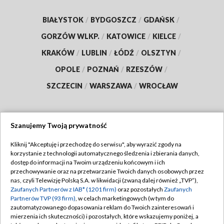
BIAŁYSTOK
/
BYDGOSZCZ
/
GDAŃSK
/
GORZÓW WLKP.
/
KATOWICE
/
KIELCE
/
KRAKÓW
/
LUBLIN
/
ŁÓDŹ
/
OLSZTYN
/
OPOLE
/
POZNAŃ
/
RZESZÓW
/
SZCZECIN
/
WARSZAWA
/
WROCŁAW
Szanujemy Twoją prywatność
Dołącz do nas:
Kliknij "Akceptuję i przechodzę do serwisu", aby wyrazić zgody na
korzystanie z technologii automatycznego śledzenia i zbierania danych,
TVP
dostęp do informacji na Twoim urządzeniu końcowym i ich
Abonament TVP
przechowywanie oraz na przetwarzanie Twoich danych osobowych przez
Regulamin TVP
nas, czyli Telewizję Polską S.A. w likwidacji (zwaną dalej również „TVP”),
Emisja w TVP
Zaufanych Partnerów z IAB* (1201 firm)
oraz pozostałych
Zaufanych
Polityka prywatności
Partnerów TVP (93 firm)
, w celach marketingowych (w tym do
Centrum informacji TVP
Moje zgody
zautomatyzowanego dopasowania reklam do Twoich zainteresowań i
mierzenia ich skuteczności) i pozostałych, które wskazujemy poniżej, a
Naziemna Telewizja Cyfrowa
Pomoc