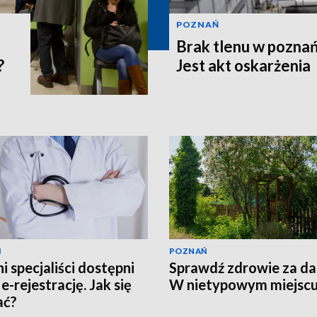
POZNAŃ
Brak tlenu w poznań
?
Jest akt oskarżenia
Ń
POZNAŃ
i specjaliści dostępni
Sprawdź zdrowie za d
e-rejestrację. Jak się
W nietypowym miejsc
ać?