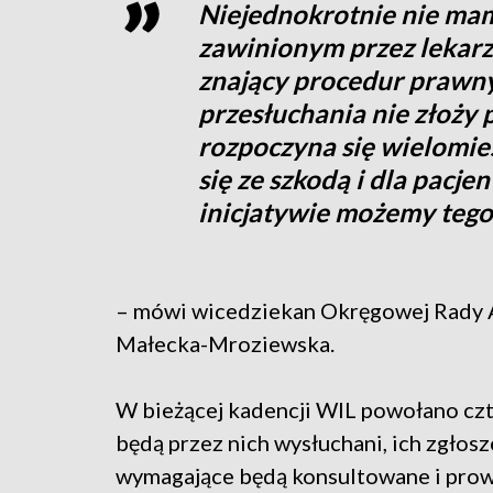
Niejednokrotnie nie mam
zawinionym przez lekarza,
znający procedur prawn
przesłuchania nie złoży 
rozpoczyna się wielomie
się ze szkodą i dla pacjent
inicjatywie możemy tego
– mówi wicedziekan Okręgowej Rady 
Małecka-Mroziewska.
W bieżącej kadencji WIL powołano czt
będą przez nich wysłuchani, ich zgłos
wymagające będą konsultowane i pro