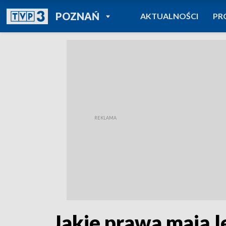
POWRÓT DO
POZNAŃ
AKTUALNOŚCI
PR
TVP REGIONY
Jakie prawa mają l