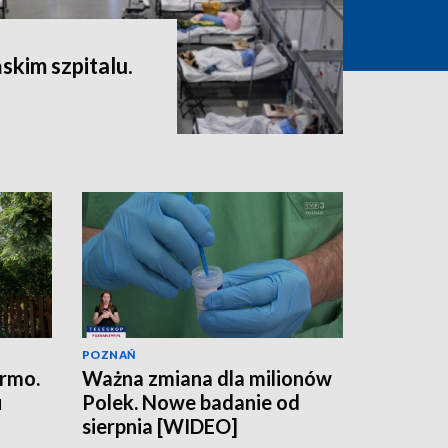
skim szpitalu.
POZNAŃ
armo.
Ważna zmiana dla milionów
u
Polek. Nowe badanie od
sierpnia [WIDEO]