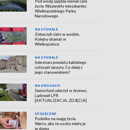
Pod wodą spędza niemal całe
życie. Niezwykły mieszkaniec
Wielkopolskiego Parku
Narodowego
NA SYGNALE
Zobaczyli ciało w wodzie.
Kolejny dramat w
Wielkopolsce
NA SYGNALE
Sekretarz powiatu kaliskiego
usłyszał zarzuty. Co dalej z
jego stanowiskiem?
NA DROGACH
Samochód uderzył w drzewo.
Lądował LPR
[AKTUALIZACJA, ZDJĘCIA]
SPOŁECZNE
Pudełko na wagę życia.
Warto, aby te osoby miały je
w domu