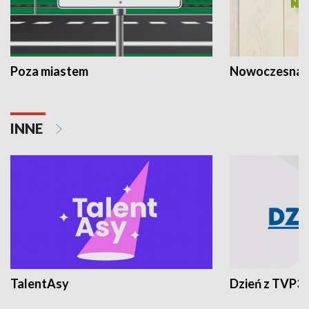
Poza miastem
Nowoczesna 
INNE
TalentAsy
Dzień z TVP3