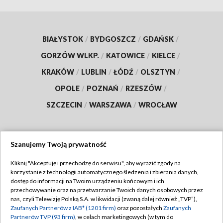
BIAŁYSTOK
/
BYDGOSZCZ
/
GDAŃSK
/
GORZÓW WLKP.
/
KATOWICE
/
KIELCE
/
KRAKÓW
/
LUBLIN
/
ŁÓDŹ
/
OLSZTYN
/
OPOLE
/
POZNAŃ
/
RZESZÓW
/
SZCZECIN
/
WARSZAWA
/
WROCŁAW
Szanujemy Twoją prywatność
Dołącz do nas:
Kliknij "Akceptuję i przechodzę do serwisu", aby wyrazić zgody na
korzystanie z technologii automatycznego śledzenia i zbierania danych,
TVP
dostęp do informacji na Twoim urządzeniu końcowym i ich
Abonament TVP
przechowywanie oraz na przetwarzanie Twoich danych osobowych przez
Regulamin TVP
nas, czyli Telewizję Polską S.A. w likwidacji (zwaną dalej również „TVP”),
Emisja w TVP
Zaufanych Partnerów z IAB* (1201 firm)
oraz pozostałych
Zaufanych
Polityka prywatności
Partnerów TVP (93 firm)
, w celach marketingowych (w tym do
Centrum informacji TVP