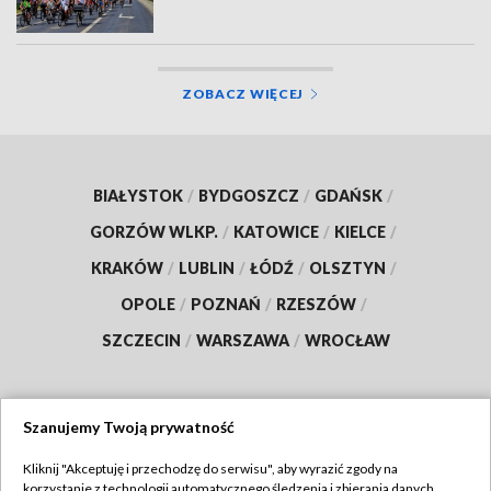
ZOBACZ WIĘCEJ
BIAŁYSTOK
/
BYDGOSZCZ
/
GDAŃSK
/
GORZÓW WLKP.
/
KATOWICE
/
KIELCE
/
KRAKÓW
/
LUBLIN
/
ŁÓDŹ
/
OLSZTYN
/
OPOLE
/
POZNAŃ
/
RZESZÓW
/
SZCZECIN
/
WARSZAWA
/
WROCŁAW
Szanujemy Twoją prywatność
Dołącz do nas:
Kliknij "Akceptuję i przechodzę do serwisu", aby wyrazić zgody na
korzystanie z technologii automatycznego śledzenia i zbierania danych,