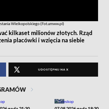
stania Wielkopolskiego (Fot.umww.pl)
ać kilkaset milionów złotych. Rząd
nia placówki i wzięcia na siebie
UDOSTĘPNIJ NA X
OGRAMÓW
2026 godz.21:30
07.08.2026 godz.18:30