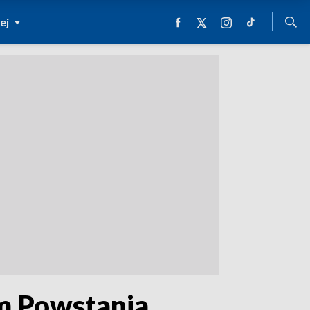
ej
m Powstania