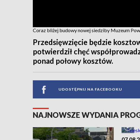
Coraz bliżej budowy nowej siedziby Muzeum Pow
Przedsięwzięcie będzie kosztow
potwierdził chęć współprowadze
ponad połowy kosztów.
UDOSTĘPNIJ NA FACEBOOKU
NAJNOWSZE WYDANIA PR
07.08.