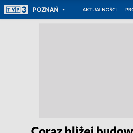
POWRÓT DO
POZNAŃ
AKTUALNOŚCI
PR
TVP REGIONY
Coraz bliżej budo