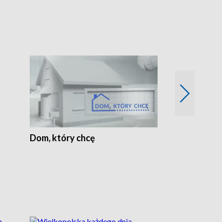
Dom, który chcę
Biznes Wielk