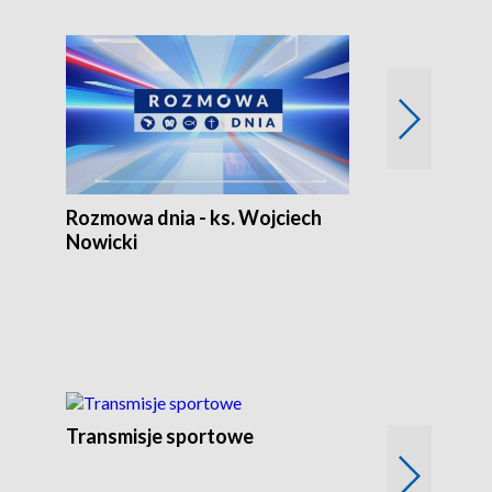
Euro Fakty
Rozmowa dnia - ks. Wojciech
Nowicki
Transmisje sportowe
Reportaże s