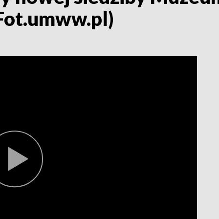
Fot.umww.pl)