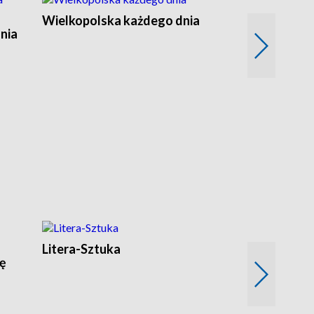
Wielkopolska każdego dnia
Rozmowy z m
nia
Litera-Sztuka
Akcja:Anima
ię