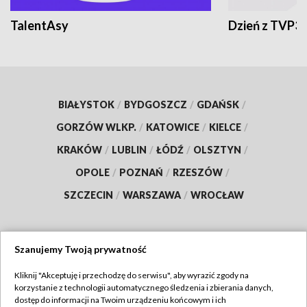
TalentAsy
Dzień z TVP3
BIAŁYSTOK
/
BYDGOSZCZ
/
GDAŃSK
/
GORZÓW WLKP.
/
KATOWICE
/
KIELCE
/
KRAKÓW
/
LUBLIN
/
ŁÓDŹ
/
OLSZTYN
/
OPOLE
/
POZNAŃ
/
RZESZÓW
/
SZCZECIN
/
WARSZAWA
/
WROCŁAW
Szanujemy Twoją prywatność
Dołącz do nas:
Kliknij "Akceptuję i przechodzę do serwisu", aby wyrazić zgody na
korzystanie z technologii automatycznego śledzenia i zbierania danych,
TVP
dostęp do informacji na Twoim urządzeniu końcowym i ich