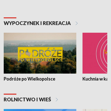
WYPOCZYNEK I REKREACJA
Podróże po Wielkopolsce
Kuchnia w ka
ROLNICTWO I WIEŚ