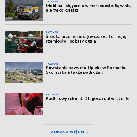
POZNAŃ
Mobilna księgarnia w mercedesie. Są w niej
nie tylko książki
POZNAŃ
Śródka przeniesie się w czasie. Turnieje,
rzemiosło i pokazy ognia
POZNAŃ
Powstanie nowy multipleks w Poznaniu.
Skorzystają także podróżni?
POZNAŃ
Padł nowy rekord! Długość robi wrażenie
ZOBACZ WIĘCEJ