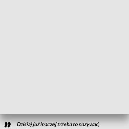
Wileński opłatek w Wielkopolsce (fot. Daria Kowalewska)
To coroczna tradycja, która ma przypominać o
wyjątkowym dziedzictwie kulturowym.
Wspólne śpiewanie kolęd, wileński chleb, sękacz i
żurawinowy kisiel. A wszystko to podczas corocznego
Wileńskiego Opłatka, imprezy, która odbyła się w Centrum
Kultury Zamek w Poznaniu.
Dzisiaj już inaczej trzeba to nazywać,