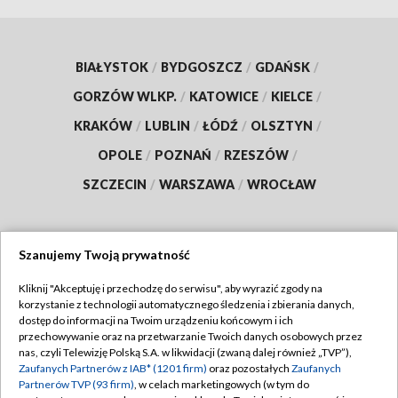
BIAŁYSTOK
/
BYDGOSZCZ
/
GDAŃSK
/
GORZÓW WLKP.
/
KATOWICE
/
KIELCE
/
KRAKÓW
/
LUBLIN
/
ŁÓDŹ
/
OLSZTYN
/
OPOLE
/
POZNAŃ
/
RZESZÓW
/
SZCZECIN
/
WARSZAWA
/
WROCŁAW
Szanujemy Twoją prywatność
Dołącz do nas:
Kliknij "Akceptuję i przechodzę do serwisu", aby wyrazić zgody na
korzystanie z technologii automatycznego śledzenia i zbierania danych,
TVP
dostęp do informacji na Twoim urządzeniu końcowym i ich
Abonament TVP
przechowywanie oraz na przetwarzanie Twoich danych osobowych przez
Regulamin TVP
nas, czyli Telewizję Polską S.A. w likwidacji (zwaną dalej również „TVP”),
Emisja w TVP
Polityka prywatności
Zaufanych Partnerów z IAB* (1201 firm)
oraz pozostałych
Zaufanych
Partnerów TVP (93 firm)
, w celach marketingowych (w tym do
Centrum informacji TVP