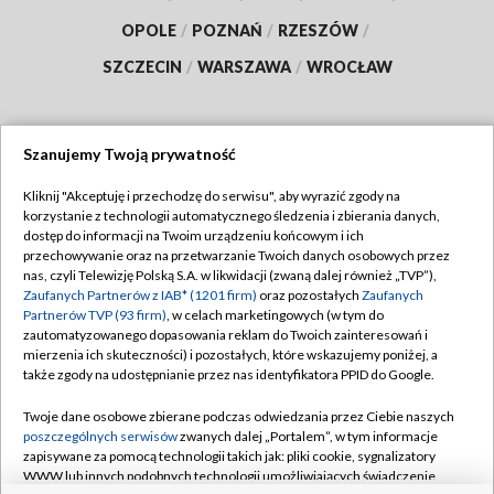
OPOLE
/
POZNAŃ
/
RZESZÓW
/
SZCZECIN
/
WARSZAWA
/
WROCŁAW
Szanujemy Twoją prywatność
Dołącz do nas:
Kliknij "Akceptuję i przechodzę do serwisu", aby wyrazić zgody na
korzystanie z technologii automatycznego śledzenia i zbierania danych,
TVP
dostęp do informacji na Twoim urządzeniu końcowym i ich
Abonament TVP
przechowywanie oraz na przetwarzanie Twoich danych osobowych przez
Regulamin TVP
nas, czyli Telewizję Polską S.A. w likwidacji (zwaną dalej również „TVP”),
Emisja w TVP
Zaufanych Partnerów z IAB* (1201 firm)
oraz pozostałych
Zaufanych
Polityka prywatności
Partnerów TVP (93 firm)
, w celach marketingowych (w tym do
Centrum informacji TVP
Moje zgody
zautomatyzowanego dopasowania reklam do Twoich zainteresowań i
mierzenia ich skuteczności) i pozostałych, które wskazujemy poniżej, a
Naziemna Telewizja Cyfrowa
Pomoc
także zgody na udostępnianie przez nas identyfikatora PPID do Google.
Sklep TVP
Biuro reklamy
Twoje dane osobowe zbierane podczas odwiedzania przez Ciebie naszych
Rada Programowa
poszczególnych serwisów
zwanych dalej „Portalem”, w tym informacje
Kontakt
zapisywane za pomocą technologii takich jak: pliki cookie, sygnalizatory
System NOS
WWW lub innych podobnych technologii umożliwiających świadczenie