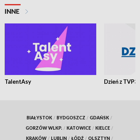
INNE
TalentAsy
Dzień z TVP3
BIAŁYSTOK
/
BYDGOSZCZ
/
GDAŃSK
/
GORZÓW WLKP.
/
KATOWICE
/
KIELCE
/
KRAKÓW
/
LUBLIN
/
ŁÓDŹ
/
OLSZTYN
/