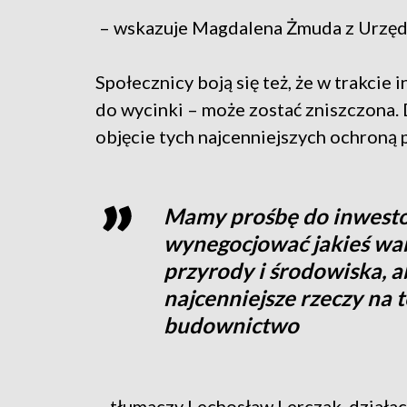
– wskazuje Magdalena Żmuda z Urzęd
Społecznicy boją się też, że w trakcie
do wycinki – może zostać zniszczona. 
objęcie tych najcenniejszych ochroną
Mamy prośbę do inwestor
wynegocjować jakieś war
przyrody i środowiska, a
najcenniejsze rzeczy na
budownictwo
– tłumaczy Lechosław Lerczak, działac