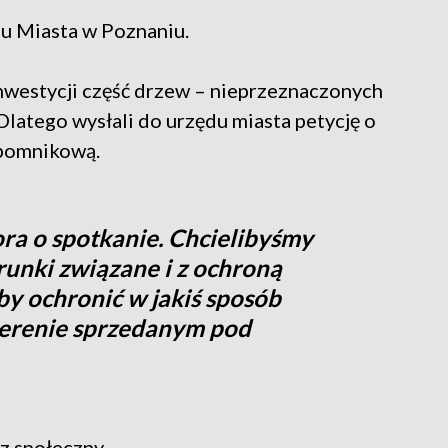
u Miasta w Poznaniu.
 inwestycji część drzew – nieprzeznaczonych
Dlatego wysłali do urzędu miasta petycję o
 pomnikową.
a o spotkanie. Chcielibyśmy
unki związane i z ochroną
by ochronić w jakiś sposób
 terenie sprzedanym pod
z społeczny.