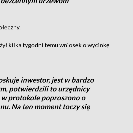
m, bezcennym drzewom
ołeczny.
żył kilka tygodni temu wniosek o wycinkę
oskuje inwestor, jest w bardzo
ym, potwierdzili to urzędnicy
z w protokole poproszono o
enu. Na ten moment toczy się