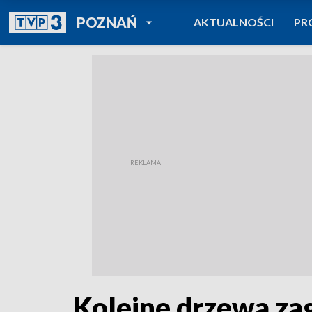
POWRÓT DO
POZNAŃ
AKTUALNOŚCI
PR
TVP REGIONY
Kolejne drzewa za