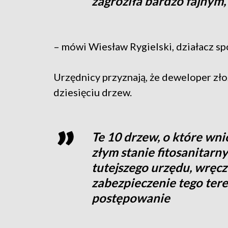
zagroziła bardzo fajny
– mówi Wiesław Rygielski, działacz sp
Urzędnicy przyznają, że deweloper zło
dziesięciu drzew.
Te 10 drzew, o które wni
złym stanie fitosanitarn
tutejszego urzędu, wręc
zabezpieczenie tego ter
postępowanie