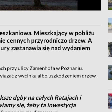
eszkaniowa. Mieszkający w pobliżu
nie cennych przyrodniczo drzew. A
tury zastanawia się nad wydaniem
ach przy ulicy Zamenhofa w Poznaniu.
o wiązać z wycinką albo uszkodzeniem drzew.
ksze dęby na całych Ratajach i
wiamy się, żeby ta inwestycja