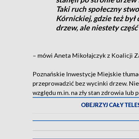
Taki ruch społeczny stwor
Kórnickiej, gdzie też by
drzew, ale niestety część
– mówi Aneta Mikołajczyk z Koalicji 
Poznańskie Inwestycje Miejskie tłumac
przeprowadzić bez wycinki drzew. Niek
względu m.in. na zły stan zdrowia lub 
OBEJRZYJ CAŁY TELESK