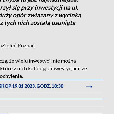
zył się przy inwestycji na ul.
ł duży opór związany z wycinką
 z tych nich została usunięta
ZaZieleń Poznań.
zą, że wielu inwestycji nie można
tóre z nich kolidują z inwestycjami ze
pochylenie.
OP, 19.01.2023, GODZ. 18:30