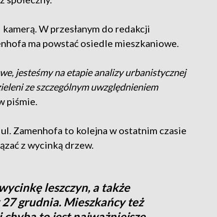
 kamerą. W przesłanym do redakcji
menhofa ma powstać osiedle mieszkaniowe.
e, jesteśmy na etapie analizy urbanistycznej
 zieleni ze szczególnym uwzględnieniem
w piśmie.
l. Zamenhofa to kolejna w ostatnim czasie
iązać z wycinką drzew.
ycinkę leszczyn, a także
 27 grudnia. Mieszkańcy też
i chyba to jest najważniejsze.